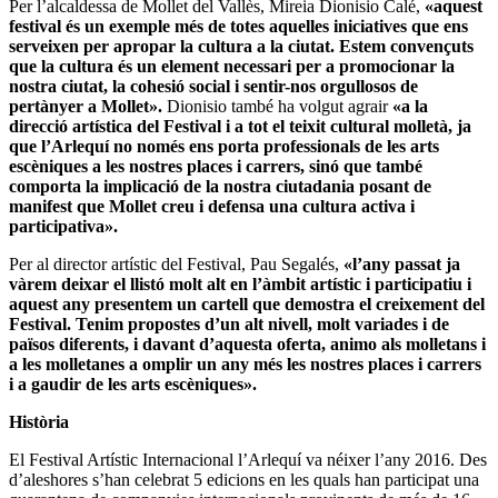
Per l’alcaldessa de Mollet del Vallès, Mireia Dionisio Calé,
«aquest
festival és un exemple més de totes aquelles iniciatives que ens
serveixen per apropar la cultura a la ciutat. Estem convençuts
que la cultura és un element necessari per a promocionar la
nostra ciutat, la cohesió social i sentir-nos orgullosos de
pertànyer a Mollet».
Dionisio també ha volgut agrair
«a la
direcció artística del Festival i a tot el teixit cultural molletà, ja
que l’Arlequí no només ens porta professionals de les arts
escèniques a les nostres places i carrers, sinó que també
comporta la implicació de la nostra ciutadania posant de
manifest que Mollet creu i defensa una cultura activa i
participativa».
Per al director artístic del Festival, Pau Segalés,
«l’any passat ja
vàrem deixar el llistó molt alt en l’àmbit artístic i participatiu i
aquest any presentem un cartell que demostra el creixement del
Festival. Tenim propostes d’un alt nivell, molt variades i de
països diferents, i davant d’aquesta oferta, animo als molletans i
a les molletanes a omplir un any més les nostres places i carrers
i a gaudir de les arts escèniques».
Història
El Festival Artístic Internacional l’Arlequí va néixer l’any 2016. Des
d’aleshores s’han celebrat 5 edicions en les quals han participat una