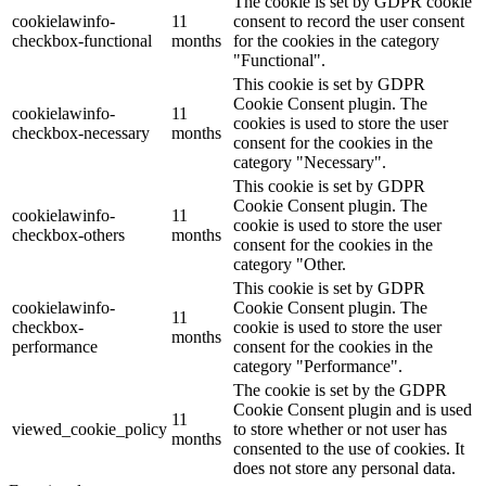
The cookie is set by GDPR cookie
cookielawinfo-
11
consent to record the user consent
checkbox-functional
months
for the cookies in the category
"Functional".
This cookie is set by GDPR
Cookie Consent plugin. The
cookielawinfo-
11
cookies is used to store the user
checkbox-necessary
months
consent for the cookies in the
category "Necessary".
This cookie is set by GDPR
Cookie Consent plugin. The
cookielawinfo-
11
cookie is used to store the user
checkbox-others
months
consent for the cookies in the
category "Other.
This cookie is set by GDPR
cookielawinfo-
Cookie Consent plugin. The
11
checkbox-
cookie is used to store the user
months
performance
consent for the cookies in the
category "Performance".
The cookie is set by the GDPR
Cookie Consent plugin and is used
11
viewed_cookie_policy
to store whether or not user has
months
consented to the use of cookies. It
does not store any personal data.