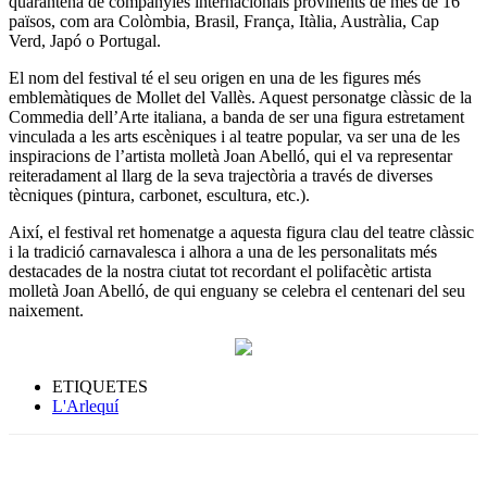
quarantena de companyies internacionals provinents de més de 16
països, com ara Colòmbia, Brasil, França, Itàlia, Austràlia, Cap
Verd, Japó o Portugal.
El nom del festival té el seu origen en una de les figures més
emblemàtiques de Mollet del Vallès. Aquest personatge clàssic de la
Commedia dell’Arte italiana, a banda de ser una figura estretament
vinculada a les arts escèniques i al teatre popular, va ser una de les
inspiracions de l’artista molletà Joan Abelló, qui el va representar
reiteradament al llarg de la seva trajectòria a través de diverses
tècniques (pintura, carbonet, escultura, etc.).
Així, el festival ret homenatge a aquesta figura clau del teatre clàssic
i la tradició carnavalesca i alhora a una de les personalitats més
destacades de la nostra ciutat tot recordant el polifacètic artista
molletà Joan Abelló, de qui enguany se celebra el centenari del seu
naixement.
ETIQUETES
L'Arlequí