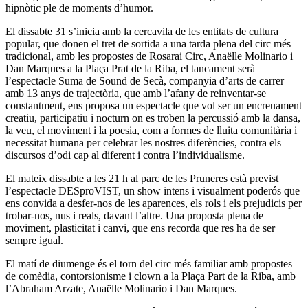
hipnòtic ple de moments d’humor.
El dissabte 31 s’inicia amb la cercavila de les entitats de cultura
popular, que donen el tret de sortida a una tarda plena del circ més
tradicional, amb les propostes de Rosarai Circ, Anaëlle Molinario i
Dan Marques a la Plaça Prat de la Riba, el tancament serà
l’espectacle Suma de Sound de Secà, companyia d’arts de carrer
amb 13 anys de trajectòria, que amb l’afany de reinventar-se
constantment, ens proposa un espectacle que vol ser un encreuament
creatiu, participatiu i nocturn on es troben la percussió amb la dansa,
la veu, el moviment i la poesia, com a formes de lluita comunitària i
necessitat humana per celebrar les nostres diferències, contra els
discursos d’odi cap al diferent i contra l’individualisme.
El mateix dissabte a les 21 h al parc de les Pruneres està previst
l’espectacle DESproVIST, un show intens i visualment poderós que
ens convida a desfer-nos de les aparences, els rols i els prejudicis per
trobar-nos, nus i reals, davant l’altre. Una proposta plena de
moviment, plasticitat i canvi, que ens recorda que res ha de ser
sempre igual.
El matí de diumenge és el torn del circ més familiar amb propostes
de comèdia, contorsionisme i clown a la Plaça Part de la Riba, amb
l’Abraham Arzate, Anaëlle Molinario i Dan Marques.