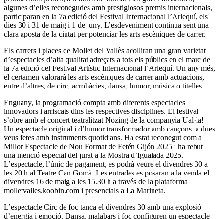
algunes d’elles reconegudes amb prestigiosos premis internacionals,
participaran en la 7a edició del Festival Internacional l’Arlequí, els
dies 30 i 31 de maig i 1 de juny. L’esdeveniment continua sent una
clara aposta de la ciutat per potenciar les arts escèniques de carrer.
Els carrers i places de Mollet del Vallès acolliran una gran varietat
d’espectacles d’alta qualitat adreçats a tots els públics en el marc de
la 7a edició del Festival Artístic Internacional l’Arlequí. Un any més,
el certamen valorarà les arts escèniques de carrer amb actuacions,
entre d’altres, de circ, acrobàcies, dansa, humor, música o titelles.
Enguany, la programació compta amb diferents espectacles
innovadors i arriscats dins les respectives disciplines. El festival
s’obre amb el concert teatralitzat Nozing de la companyia Ual·la!
Un espectacle original i d’humor transformador amb cançons a dues
veus fetes amb instruments quotidians. Ha estat reconegut com a
Millor Espectacle de Nou Format de Fetén Gijón 2025 i ha rebut
una menció especial del jurat a la Mostra d’Igualada 2025.
L’espectacle, l’únic de pagament, es podrà veure el divendres 30 a
les 20 h al Teatre Can Gomà. Les entrades es posaran a la venda el
divendres 16 de maig a les 15.30 h a través de la plataforma
molletvalles.koobin.com i presencials a La Marineta.
L’espectacle Circ de foc tanca el divendres 30 amb una explosió
d’energia i emoció. Dansa, malabars i foc configuren un espectacle