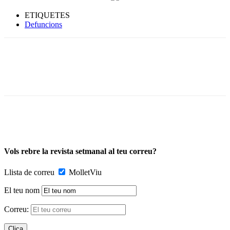
ETIQUETES
Defuncions
Vols rebre la revista setmanal al teu correu?
Llista de correu
MolletViu
El teu nom
Correu: