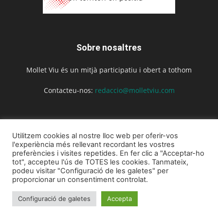
Sobre nosaltres
Mollet Viu és un mitjà participatiu i obert a tothom
Contacteu-nos:
redaccio@molletviu.com
Segueix-nos
Utilitzem cookies al nostre lloc web per oferir-vos
l'experiència més rellevant recordant les vostres
preferències i visites repetides. En fer clic a "Acceptar-ho
tot", accepteu l'ús de TOTES les cookies. Tanmateix,
podeu visitar "Configuració de les galetes" per
proporcionar un consentiment controlat.
Inici
Actualitat
Agenda
Opinió
La revista
Configuració de galetes
Accepta
© Mollet Viu