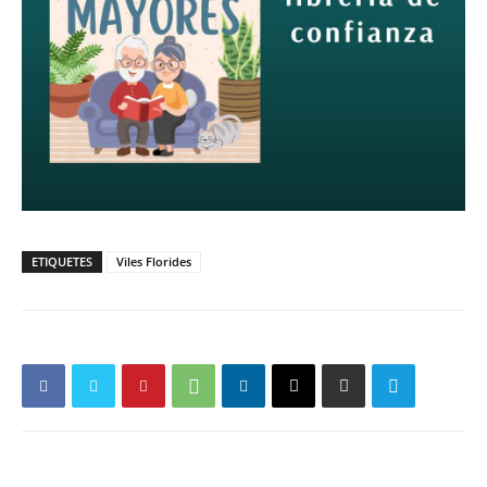
ETIQUETES
Viles Florides