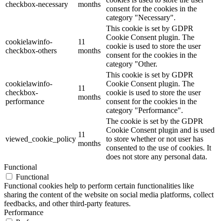
checkbox-necessary
months
consent for the cookies in the
category "Necessary".
This cookie is set by GDPR
Cookie Consent plugin. The
cookielawinfo-
11
cookie is used to store the user
checkbox-others
months
consent for the cookies in the
category "Other.
This cookie is set by GDPR
cookielawinfo-
Cookie Consent plugin. The
11
checkbox-
cookie is used to store the user
months
performance
consent for the cookies in the
category "Performance".
The cookie is set by the GDPR
Cookie Consent plugin and is used
11
viewed_cookie_policy
to store whether or not user has
months
consented to the use of cookies. It
does not store any personal data.
Functional
Functional
Functional cookies help to perform certain functionalities like
sharing the content of the website on social media platforms, collect
feedbacks, and other third-party features.
Performance