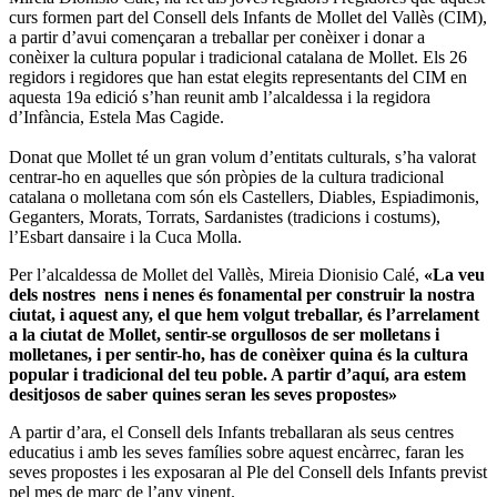
curs formen part del Consell dels Infants de Mollet del Vallès (CIM),
a partir d’avui començaran a treballar per conèixer i donar a
conèixer la cultura popular i tradicional catalana de Mollet. Els 26
regidors i regidores que han estat elegits representants del CIM en
aquesta 19a edició s’han reunit amb l’alcaldessa i la regidora
d’Infància, Estela Mas Cagide.
Donat que Mollet té un gran volum d’entitats culturals, s’ha valorat
centrar-ho en aquelles que són pròpies de la cultura tradicional
catalana o molletana com són els Castellers, Diables, Espiadimonis,
Geganters, Morats, Torrats, Sardanistes (tradicions i costums),
l’Esbart dansaire i la Cuca Molla.
Per l’alcaldessa de Mollet del Vallès, Mireia Dionisio Calé,
«La veu
dels nostres nens i nenes és fonamental per construir la nostra
ciutat, i aquest any, el que hem volgut treballar, és l’arrelament
a la ciutat de Mollet, sentir-se orgullosos de ser molletans i
molletanes, i per sentir-ho, has de conèixer quina és la cultura
popular i tradicional del teu poble. A partir d’aquí, ara estem
desitjosos de saber quines seran les seves propostes»
A partir d’ara, el Consell dels Infants treballaran als seus centres
educatius i amb les seves famílies sobre aquest encàrrec, faran les
seves propostes i les exposaran al Ple del Consell dels Infants previst
pel mes de març de l’any vinent.