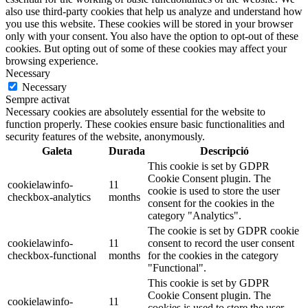
also use third-party cookies that help us analyze and understand how
you use this website. These cookies will be stored in your browser
only with your consent. You also have the option to opt-out of these
cookies. But opting out of some of these cookies may affect your
browsing experience.
Necessary
Necessary
Sempre activat
Necessary cookies are absolutely essential for the website to
function properly. These cookies ensure basic functionalities and
security features of the website, anonymously.
Galeta
Durada
Descripció
This cookie is set by GDPR
Cookie Consent plugin. The
cookielawinfo-
11
cookie is used to store the user
checkbox-analytics
months
consent for the cookies in the
category "Analytics".
The cookie is set by GDPR cookie
cookielawinfo-
11
consent to record the user consent
checkbox-functional
months
for the cookies in the category
"Functional".
This cookie is set by GDPR
Cookie Consent plugin. The
cookielawinfo-
11
cookies is used to store the user