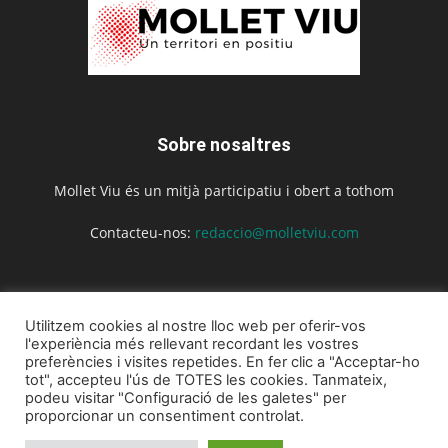
Sobre nosaltres
Mollet Viu és un mitjà participatiu i obert a tothom
Contacteu-nos:
redaccio@molletviu.com
Segueix-nos
Utilitzem cookies al nostre lloc web per oferir-vos
l'experiència més rellevant recordant les vostres
preferències i visites repetides. En fer clic a "Acceptar-ho
tot", accepteu l'ús de TOTES les cookies. Tanmateix,
podeu visitar "Configuració de les galetes" per
proporcionar un consentiment controlat.
Inici
Actualitat
Agenda
Opinió
La revista