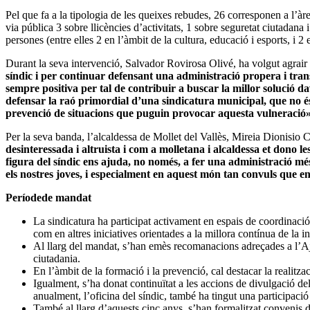
Pel que fa a la tipologia de les queixes rebudes, 26 corresponen a l’àre
via pública 3 sobre llicències d’activitats, 1 sobre seguretat ciutadana 
persones (entre elles 2 en l’àmbit de la cultura, educació i esports, i 2
Durant la seva intervenció, Salvador Rovirosa Olivé, ha volgut agrair
síndic i per continuar defensant una administració propera i tr
sempre positiva per tal de contribuir a buscar la millor solució d
defensar
la raó primordial d’una sindicatura municipal, que no és 
prevenció de situacions que puguin provocar aquesta vulneració»
Per la seva banda, l’alcaldessa de Mollet del Vallès, Mireia Dionisio 
desinteressada i altruista i com a molletana i alcaldessa et dono 
figura del síndic ens ajuda, no només, a fer una administració mé
els nostres joves, i especialment en aquest món tan convuls que en
Períodede mandat
La sindicatura ha participat activament en espais de coordinaci
com en altres iniciatives orientades a la millora contínua de la in
Al llarg del mandat, s’han emès recomanacions adreçades a l’Aju
ciutadania.
En l’àmbit de la formació i la prevenció, cal destacar la realitz
Igualment, s’ha donat continuïtat a les accions de divulgació de
anualment, l’oficina del síndic, també ha tingut una participació
També al llarg d’aquests cinc anys, s’han formalitzat convenis d