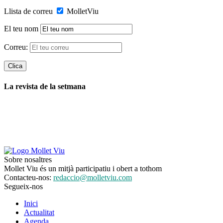
Llista de correu
MolletViu
El teu nom
Correu:
La revista de la setmana
Sobre nosaltres
Mollet Viu és un mitjà participatiu i obert a tothom
Contacteu-nos:
redaccio@molletviu.com
Segueix-nos
Inici
Actualitat
Agenda