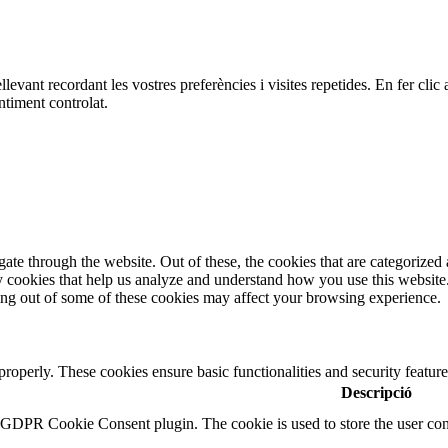
ellevant recordant les vostres preferències i visites repetides. En fer c
ntiment controlat.
e through the website. Out of these, the cookies that are categorized a
rty cookies that help us analyze and understand how you use this websit
ting out of some of these cookies may affect your browsing experience.
 properly. These cookies ensure basic functionalities and security featu
Descripció
y GDPR Cookie Consent plugin. The cookie is used to store the user cons