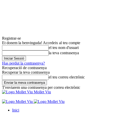
Registrar-se
Et donem la benvinguda! Accedeix al teu compte
el teu nom d'usuari
la teva contrasenya
Has perdut la contrasenya?
Recuperació de contrasenya
Recuperar la teva contrasenya
el teu correu electrònic
T'enviarem una contrasenya per correu electrònic
Mollet Viu
Inici