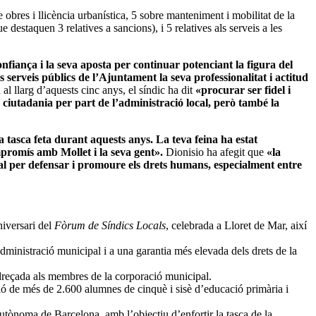
 obres i llicència urbanística, 5 sobre manteniment i mobilitat de la
e destaquen 3 relatives a sancions), i 5 relatives als serveis a les
onfiança i la seva aposta per continuar potenciant la figura del
res serveis públics de l’Ajuntament la seva professionalitat i actitud
 al llarg d’aquests cinc anys, el síndic ha dit
«procurar ser fidel i
a ciutadania per part de l’administració local, però també la
 tasca feta durant aquests anys. La teva feina ha estat
mpromís amb Mollet i la seva gent».
Dionisio ha afegit que
«la
dal per defensar i promoure els drets humans, especialment entre
niversari del
Fòrum de Síndics Locals
, celebrada a Lloret de Mar, així
ministració municipal i a una garantia més elevada dels drets de la
dreçada als membres de la corporació municipal.
ació de més de 2.600 alumnes de cinquè i sisè d’educació primària i
utònoma de Barcelona, amb l’objectiu d’enfortir la tasca de la