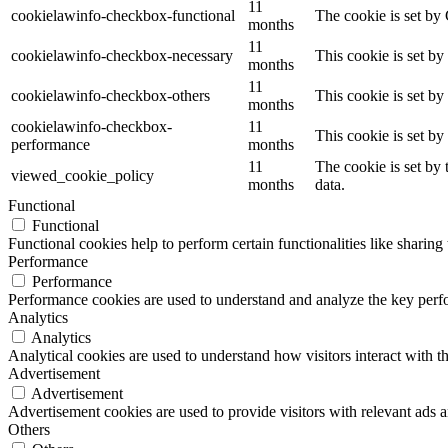
11
cookielawinfo-checkbox-functional
The cookie is set by
months
11
cookielawinfo-checkbox-necessary
This cookie is set b
months
11
cookielawinfo-checkbox-others
This cookie is set b
months
cookielawinfo-checkbox-
11
This cookie is set b
performance
months
11
The cookie is set by
viewed_cookie_policy
months
data.
Functional
Functional
Functional cookies help to perform certain functionalities like sharing 
Performance
Performance
Performance cookies are used to understand and analyze the key perfor
Analytics
Analytics
Analytical cookies are used to understand how visitors interact with th
Advertisement
Advertisement
Advertisement cookies are used to provide visitors with relevant ads 
Others