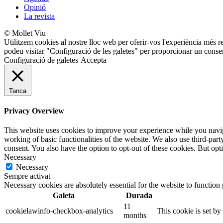
Opinió
La revista
© Mollet Viu
Utilitzem cookies al nostre lloc web per oferir-vos l'experiència més r
podeu visitar "Configuració de les galetes" per proporcionar un conse
Configuració de galetes
Accepta
Tanca
Privacy Overview
This website uses cookies to improve your experience while you navigat
working of basic functionalities of the website. We also use third-pa
consent. You also have the option to opt-out of these cookies. But op
Necessary
Necessary
Sempre activat
Necessary cookies are absolutely essential for the website to function
Galeta
Durada
11
cookielawinfo-checkbox-analytics
This cookie is set b
months