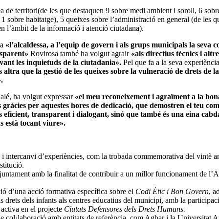
a de territori(de les que destaquen 9 sobre medi ambient i soroll, 6 sobre
i 1 sobre habitatge), 5 queixes sobre l’administració en general (de les qu
 en l’àmbit de la informació i atenció ciutadana).
 a
«l’alcaldessa, a l’equip de govern i als grups municipals la seva c
ansparent»
Rovirosa també ha volgut agrair
«als directius tècnics i alt
avant les inquietuds de la ciutadania».
Pel que fa a la seva experiència
altra que la gestió de les queixes sobre la vulneració de drets de l
.
Calé, ha volgut expressar
«el meu reconeixement i agraïment a la bona
les gràcies per aquestes hores de dedicació, que demostren el teu co
s eficient, transparent i dialogant, sinó que també és una eina cab
s està tocant viure».
ó i intercanvi d’experiències, com la trobada commemorativa del vintè a
stitució.
ntament amb la finalitat de contribuir a un millor funcionament de l’Ad
ació d’una acció formativa específica sobre el
Codi Ètic i Bon Govern
, a
ls drets dels infants als centres educatius del municipi, amb la particip
 activa en el projecte
Ciutats Defensores dels Drets Humans.
e col·laboració amb entitats de referència, com Agbar i la Universitat A