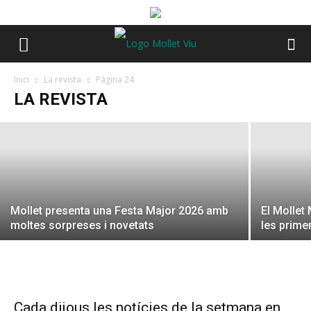
Festa Major de Mollet
Inici
La revista
Pàgina 24
LA REVISTA
Revista
-
juliol 30, 2026
Mollet presenta una Festa Major 2026 amb
El Mollet
moltes sorpreses i novetats
les prime
Cada dijous les notícies de la setmana en