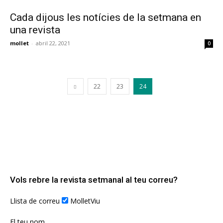
Cada dijous les notícies de la setmana en
una revista
mollet
-
abril 22, 2021
0
22
23
24
Vols rebre la revista setmanal al teu correu?
Llista de correu
MolletViu
El teu nom