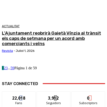
ACTUALITAT
L’Ajuntament reobrirà Gaietà Vínzia al trànsit
els caps de setmana per un acord amb
comerciants i veïns
Revista
-
Juliol 1, 2026
1
2
3
...
59
Pàgina 1 de 59
STAY CONNECTED
22,018
3,912
0
Fans
Seguidors
Subscriptors