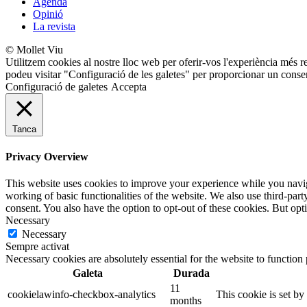
Agenda
Opinió
La revista
© Mollet Viu
Utilitzem cookies al nostre lloc web per oferir-vos l'experiència més r
podeu visitar "Configuració de les galetes" per proporcionar un conse
Configuració de galetes
Accepta
Tanca
Privacy Overview
This website uses cookies to improve your experience while you navigat
working of basic functionalities of the website. We also use third-pa
consent. You also have the option to opt-out of these cookies. But op
Necessary
Necessary
Sempre activat
Necessary cookies are absolutely essential for the website to function
Galeta
Durada
11
cookielawinfo-checkbox-analytics
This cookie is set b
months