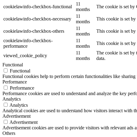
11
cookielawinfo-checkbox-functional
The cookie is set by
months
11
cookielawinfo-checkbox-necessary
This cookie is set b
months
11
cookielawinfo-checkbox-others
This cookie is set b
months
cookielawinfo-checkbox-
11
This cookie is set b
performance
months
11
The cookie is set by
viewed_cookie_policy
months
data.
Functional
Functional
Functional cookies help to perform certain functionalities like sharing 
Performance
Performance
Performance cookies are used to understand and analyze the key perfor
Analytics
Analytics
Analytical cookies are used to understand how visitors interact with th
Advertisement
Advertisement
Advertisement cookies are used to provide visitors with relevant ads 
Others