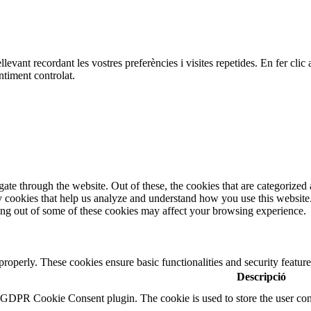
ellevant recordant les vostres preferències i visites repetides. En fer c
ntiment controlat.
e through the website. Out of these, the cookies that are categorized a
rty cookies that help us analyze and understand how you use this websit
ting out of some of these cookies may affect your browsing experience.
 properly. These cookies ensure basic functionalities and security featu
Descripció
y GDPR Cookie Consent plugin. The cookie is used to store the user cons