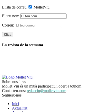
Llista de correu
MolletViu
El teu nom
Correu:
La revista de la setmana
Sobre nosaltres
Mollet Viu és un mitjà participatiu i obert a tothom
Contacteu-nos:
redaccio@molletviu.com
Segueix-nos
Inici
Actualitat