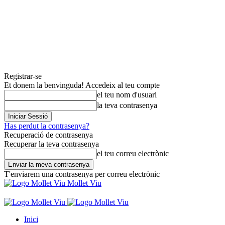
Registrar-se
Et donem la benvinguda! Accedeix al teu compte
el teu nom d'usuari
la teva contrasenya
Has perdut la contrasenya?
Recuperació de contrasenya
Recuperar la teva contrasenya
el teu correu electrònic
T'enviarem una contrasenya per correu electrònic
Mollet Viu
Inici