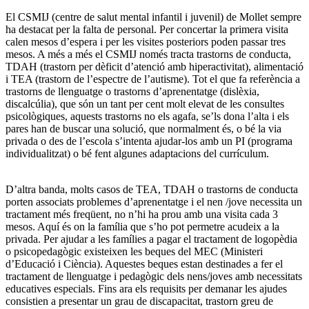
El CSMIJ (centre de salut mental infantil i juvenil) de Mollet sempre
ha destacat per la falta de personal. Per concertar la primera visita
calen mesos d’espera i per les visites posteriors poden passar tres
mesos. A més a més el CSMIJ només tracta trastorns de conducta,
TDAH (trastorn per dèficit d’atenció amb hiperactivitat), alimentació
i TEA (trastorn de l’espectre de l’autisme). Tot el que fa referència a
trastorns de llenguatge o trastorns d’aprenentatge (dislèxia,
discalcúlia), que són un tant per cent molt elevat de les consultes
psicològiques, aquests trastorns no els agafa, se’ls dona l’alta i els
pares han de buscar una solució, que normalment és, o bé la via
privada o des de l’escola s’intenta ajudar-los amb un PI (programa
individualitzat) o bé fent algunes adaptacions del currículum.
D’altra banda, molts casos de TEA, TDAH o trastorns de conducta
porten associats problemes d’aprenentatge i el nen /jove necessita un
tractament més freqüent, no n’hi ha prou amb una visita cada 3
mesos. Aquí és on la família que s’ho pot permetre acudeix a la
privada. Per ajudar a les famílies a pagar el tractament de logopèdia
o psicopedagògic existeixen les beques del MEC (Ministeri
d’Educació i Ciència). Aquestes beques estan destinades a fer el
tractament de llenguatge i pedagògic dels nens/joves amb necessitats
educatives especials. Fins ara els requisits per demanar les ajudes
consistien a presentar un grau de discapacitat, trastorn greu de