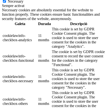
Necessary
Sempre activat
Necessary cookies are absolutely essential for the website to
function properly. These cookies ensure basic functionalities and
security features of the website, anonymously.
Galeta
Durada
Descripció
This cookie is set by GDPR
Cookie Consent plugin. The
cookielawinfo-
11
cookie is used to store the user
checkbox-analytics
months
consent for the cookies in the
category "Analytics".
The cookie is set by GDPR cookie
cookielawinfo-
11
consent to record the user consent
checkbox-functional
months
for the cookies in the category
"Functional".
This cookie is set by GDPR
Cookie Consent plugin. The
cookielawinfo-
11
cookies is used to store the user
checkbox-necessary
months
consent for the cookies in the
category "Necessary".
This cookie is set by GDPR
Cookie Consent plugin. The
cookielawinfo-
11
cookie is used to store the user
checkbox-others
months
consent for the cookies in the