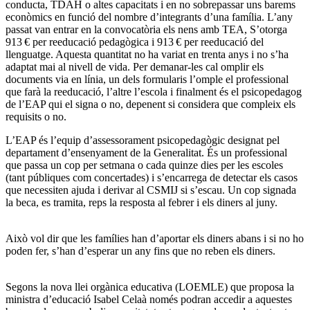
conducta, TDAH o altes capacitats i en no sobrepassar uns barems
econòmics en funció del nombre d’integrants d’una família. L’any
passat van entrar en la convocatòria els nens amb TEA, S’otorga
913 € per reeducació pedagògica i 913 € per reeducació del
llenguatge. Aquesta quantitat no ha variat en trenta anys i no s’ha
adaptat mai al nivell de vida. Per demanar-les cal omplir els
documents via en línia, un dels formularis l’omple el professional
que farà la reeducació, l’altre l’escola i finalment és el psicopedagog
de l’EAP qui el signa o no, depenent si considera que compleix els
requisits o no.
L’EAP és l’equip d’assessorament psicopedagògic designat pel
departament d’ensenyament de la Generalitat. És un professional
que passa un cop per setmana o cada quinze dies per les escoles
(tant públiques com concertades) i s’encarrega de detectar els casos
que necessiten ajuda i derivar al CSMIJ si s’escau. Un cop signada
la beca, es tramita, reps la resposta al febrer i els diners al juny.
Això vol dir que les famílies han d’aportar els diners abans i si no ho
poden fer, s’han d’esperar un any fins que no reben els diners.
Segons la nova llei orgànica educativa (LOEMLE) que proposa la
ministra d’educació Isabel Celaà només podran accedir a aquestes