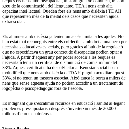
beques els nens amb discapacitat, trastorn greu de conducta, trastorn
greu de la comunicació i del llenguatge, TEA i nens amb alta
capacitat intel·lectual. Queden fora els nens amb dislèxia i TDAH
que representen més de la meitat dels casos que necessiten ajuda
extraescolar.
Els alumnes amb dislèxia ja tenien un accés limitat a les ajudes. No
han estat mai reconeguts entre els col·lectius amb dret a una beca per
necessitats educatives especials, però gràcies al buit de la regulació
que no especificava un grau concret de discapacitat podien optar a
l’ajuda. A partir d’aquest any per poder accedir a les beques es
necessitarà tenir un certificat de disminució de com a mínim del
33%. Aquest certificat s’ha de sol·licitar al Benestar social i serà
molt difícil que nens amb dislèxia o TDAH puguin acreditar aquest
33%, si no tenen un trastorn associat. Això tanca la porta a milers de
nens que sense aquesta ajuda no podran accedir a un tractament de
logopèdia o psicopedagògic fora de l’escola.
És indignant que s’escatimin recursos en educació i sanitat al·legant
problemes pressupostaris i després s’inverteixin més de 20.000
milions d’euros en defensa.
Teresa Prades