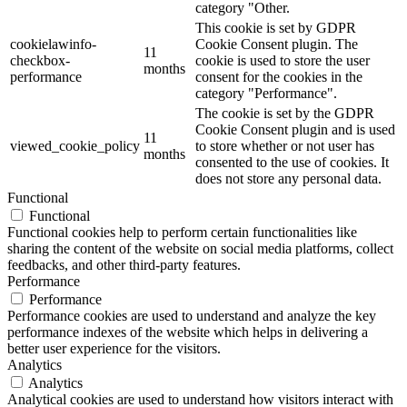
category "Other.
This cookie is set by GDPR
cookielawinfo-
Cookie Consent plugin. The
11
checkbox-
cookie is used to store the user
months
performance
consent for the cookies in the
category "Performance".
The cookie is set by the GDPR
Cookie Consent plugin and is used
11
viewed_cookie_policy
to store whether or not user has
months
consented to the use of cookies. It
does not store any personal data.
Functional
Functional
Functional cookies help to perform certain functionalities like
sharing the content of the website on social media platforms, collect
feedbacks, and other third-party features.
Performance
Performance
Performance cookies are used to understand and analyze the key
performance indexes of the website which helps in delivering a
better user experience for the visitors.
Analytics
Analytics
Analytical cookies are used to understand how visitors interact with