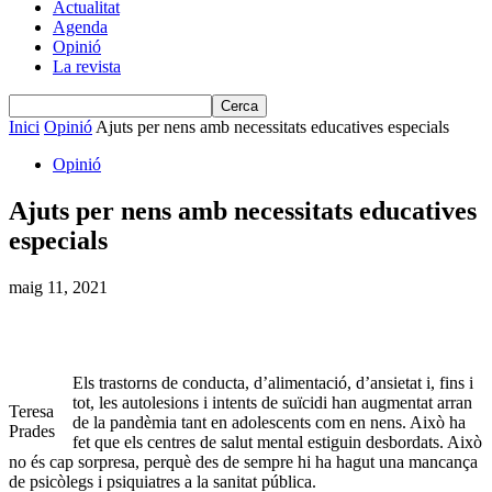
Actualitat
Agenda
Opinió
La revista
Inici
Opinió
Ajuts per nens amb necessitats educatives especials
Opinió
Ajuts per nens amb necessitats educatives
especials
maig 11, 2021
Els trastorns de conducta, d’alimentació, d’ansietat i, fins i
tot, les autolesions i intents de suïcidi han augmentat arran
Teresa
de la pandèmia tant en adolescents com en nens. Això ha
Prades
fet que els centres de salut mental estiguin desbordats. Això
no és cap sorpresa, perquè des de sempre hi ha hagut una mancança
de psicòlegs i psiquiatres a la sanitat pública.