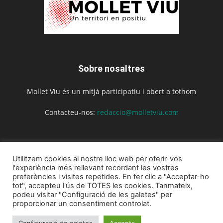
Sobre nosaltres
Mollet Viu és un mitjà participatiu i obert a tothom
Contacteu-nos:
redaccio@molletviu.com
Segueix-nos
Utilitzem cookies al nostre lloc web per oferir-vos
l'experiència més rellevant recordant les vostres
preferències i visites repetides. En fer clic a "Acceptar-ho
tot", accepteu l'ús de TOTES les cookies. Tanmateix,
podeu visitar "Configuració de les galetes" per
proporcionar un consentiment controlat.
Inici
Actualitat
Agenda
Opinió
La revista