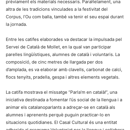
prèviament els materials necessaris. Paral·lelament, una
altra de les tradicions vinculades a la festivitat del
Corpus, l’Ou com balla, també va tenir el seu espai durant
la jornada.
Entre les catifes elaborades va destacar la impulsada pel
Servei de Català de Mollet, en la qual van participar
parelles lingüístiques, alumnes de català i voluntaris. La
composició, de cinc metres de llargada per dos
d’amplada, es va elaborar amb clavells, carbonat de calci,
flocs tenyits, pradella, gespa i altres elements vegetals.
La catifa mostrava el missatge “Parla’m en català!”, una
iniciativa destinada a fomentar l’ús social de la llengua i a
animar els catalanoparlants a adreçar-se en català als
alumnes i aprenents perquè puguin practicar-lo en
situacions quotidianes. El Casal Cultural és una entitat
adherida al programa Voluntariat per la llengua i col·labora