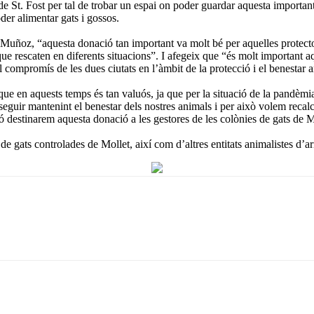
 de St. Fost per tal de trobar un espai on poder guardar aquesta impor
der alimentar gats i gossos.
uñoz, “aquesta donació tan important va molt bé per aquelles protector
ue rescaten en diferents situacions”. I afegeix que “és molt important aq
 el compromís de les dues ciutats en l’àmbit de la protecció i el benestar 
ue en aquests temps és tan valuós, ja que per la situació de la pandèm
 seguir mantenint el benestar dels nostres animals i per això volem rec
 destinarem aquesta donació a les gestores de les colònies de gats de Mo
e gats controlades de Mollet, així com d’altres entitats animalistes d’a