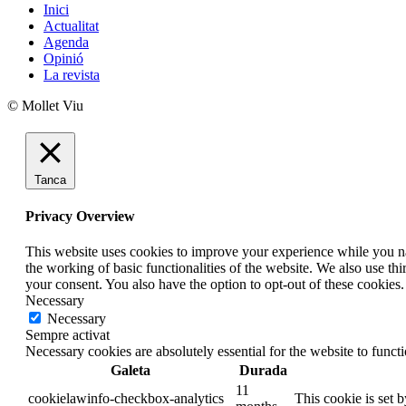
Inici
Actualitat
Agenda
Opinió
La revista
© Mollet Viu
Tanca
Privacy Overview
This website uses cookies to improve your experience while you nav
the working of basic functionalities of the website. We also use t
your consent. You also have the option to opt-out of these cookies
Necessary
Necessary
Sempre activat
Necessary cookies are absolutely essential for the website to funct
Galeta
Durada
11
cookielawinfo-checkbox-analytics
This cookie is set 