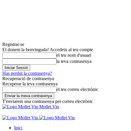
Registrar-se
Et donem la benvinguda! Accedeix al teu compte
el teu nom d'usuari
la teva contrasenya
Has perdut la contrasenya?
Recuperació de contrasenya
Recuperar la teva contrasenya
el teu correu electrònic
T'enviarem una contrasenya per correu electrònic
Mollet Viu
Inici