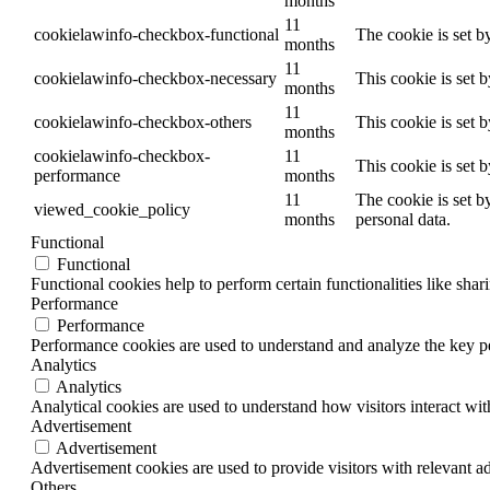
months
11
cookielawinfo-checkbox-functional
The cookie is set b
months
11
cookielawinfo-checkbox-necessary
This cookie is set 
months
11
cookielawinfo-checkbox-others
This cookie is set 
months
cookielawinfo-checkbox-
11
This cookie is set 
performance
months
11
The cookie is set b
viewed_cookie_policy
months
personal data.
Functional
Functional
Functional cookies help to perform certain functionalities like shar
Performance
Performance
Performance cookies are used to understand and analyze the key per
Analytics
Analytics
Analytical cookies are used to understand how visitors interact wit
Advertisement
Advertisement
Advertisement cookies are used to provide visitors with relevant a
Others