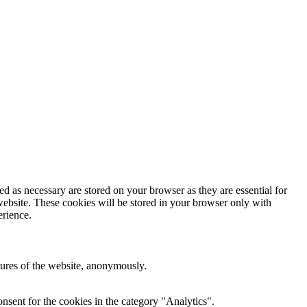
d as necessary are stored on your browser as they are essential for
website. These cookies will be stored in your browser only with
erience.
atures of the website, anonymously.
nsent for the cookies in the category "Analytics".