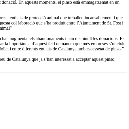
tant donació. En aquests moments, el pinso està emmagatzemat en un
es i entitats de protecció animal que treballen incansablement i que
uesta col·laboració que s’ha produït entre l’Ajuntament de St. Fost i
animal”
ia han augmentat els abandonaments i han disminuït les donacions. És
alcar la importància d’aquest fet i demanem que més empreses s’uneixin
llet i entre diferents entitats de Catalunya amb escassetat de pinso.”
rreu de Catalunya que ja s’han interessat a acceptar aquest pinso.