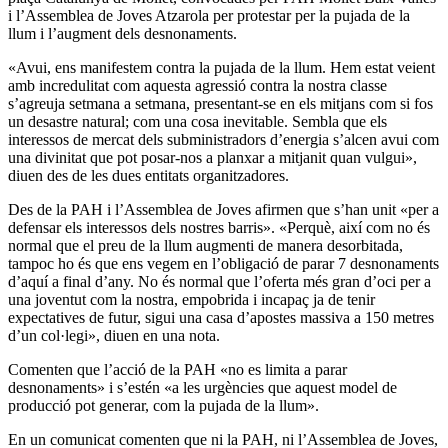
i l’Assemblea de Joves Atzarola per protestar per la pujada de la
llum i l’augment dels desnonaments.
«Avui, ens manifestem contra la pujada de la llum. Hem estat veient
amb incredulitat com aquesta agressió contra la nostra classe
s’agreuja setmana a setmana, presentant-se en els mitjans com si fos
un desastre natural; com una cosa inevitable. Sembla que els
interessos de mercat dels subministradors d’energia s’alcen avui com
una divinitat que pot posar-nos a planxar a mitjanit quan vulgui»,
diuen des de les dues entitats organitzadores.
Des de la PAH i l’Assemblea de Joves afirmen que s’han unit «per a
defensar els interessos dels nostres barris». «Perquè, així com no és
normal que el preu de la llum augmenti de manera desorbitada,
tampoc ho és que ens vegem en l’obligació de parar 7 desnonaments
d’aquí a final d’any. No és normal que l’oferta més gran d’oci per a
una joventut com la nostra, empobrida i incapaç ja de tenir
expectatives de futur, sigui una casa d’apostes massiva a 150 metres
d’un col·legi», diuen en una nota.
Comenten que l’acció de la PAH «no es limita a parar
desnonaments» i s’estén «a les urgències que aquest model de
producció pot generar, com la pujada de la llum».
En un comunicat comenten que ni la PAH, ni l’Assemblea de Joves,