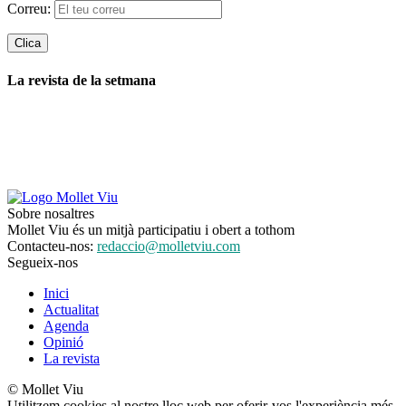
Correu:
La revista de la setmana
Sobre nosaltres
Mollet Viu és un mitjà participatiu i obert a tothom
Contacteu-nos:
redaccio@molletviu.com
Segueix-nos
Inici
Actualitat
Agenda
Opinió
La revista
© Mollet Viu
Utilitzem cookies al nostre lloc web per oferir-vos l'experiència més