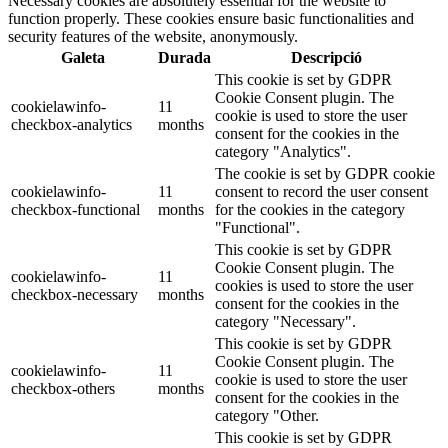
Necessary cookies are absolutely essential for the website to
function properly. These cookies ensure basic functionalities and
security features of the website, anonymously.
Galeta
Durada
Descripció
This cookie is set by GDPR
Cookie Consent plugin. The
cookielawinfo-
11
cookie is used to store the user
checkbox-analytics
months
consent for the cookies in the
category "Analytics".
The cookie is set by GDPR cookie
cookielawinfo-
11
consent to record the user consent
checkbox-functional
months
for the cookies in the category
"Functional".
This cookie is set by GDPR
Cookie Consent plugin. The
cookielawinfo-
11
cookies is used to store the user
checkbox-necessary
months
consent for the cookies in the
category "Necessary".
This cookie is set by GDPR
Cookie Consent plugin. The
cookielawinfo-
11
cookie is used to store the user
checkbox-others
months
consent for the cookies in the
category "Other.
This cookie is set by GDPR