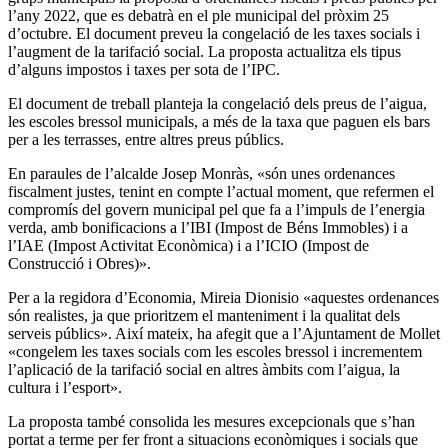
l’any 2022, que es debatrà en el ple municipal del pròxim 25
d’octubre. El document preveu la congelació de les taxes socials i
l’augment de la tarifació social. La proposta actualitza els tipus
d’alguns impostos i taxes per sota de l’IPC.
El document de treball planteja la congelació dels preus de l’aigua,
les escoles bressol municipals, a més de la taxa que paguen els bars
per a les terrasses, entre altres preus públics.
En paraules de l’alcalde Josep Monràs, «són unes ordenances
fiscalment justes, tenint en compte l’actual moment, que refermen el
compromís del govern municipal pel que fa a l’impuls de l’energia
verda, amb bonificacions a l’IBI (Impost de Béns Immobles) i a
l’IAE (Impost Activitat Econòmica) i a l’ICIO (Impost de
Construcció i Obres)».
Per a la regidora d’Economia, Mireia Dionisio «aquestes ordenances
són realistes, ja que prioritzem el manteniment i la qualitat dels
serveis públics». Així mateix, ha afegit que a l’Ajuntament de Mollet
«congelem les taxes socials com les escoles bressol i incrementem
l’aplicació de la tarifació social en altres àmbits com l’aigua, la
cultura i l’esport».
La proposta també consolida les mesures excepcionals que s’han
portat a terme per fer front a situacions econòmiques i socials que