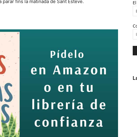
a parar fins la matinada de Sant Esteve.
E
C
L