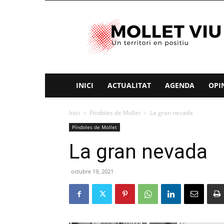
Mollet
Viu
INICI
ACTUALITAT
AGENDA
OPI
Inici
Píndoles de Mollet
La gran nevada
Píndoles de Mollet
La gran nevada
octubre 19, 2021