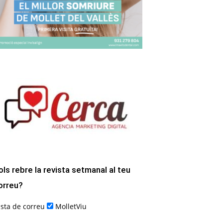
ols rebre la revista setmanal al teu
orreu?
ista de correu
MolletViu