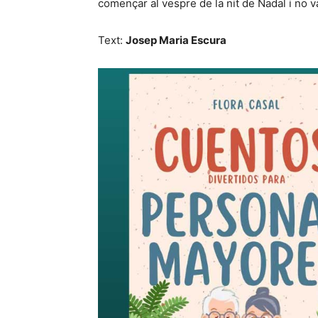
començar al vespre de la nit de Nadal i no v
Text:
Josep Maria Escura