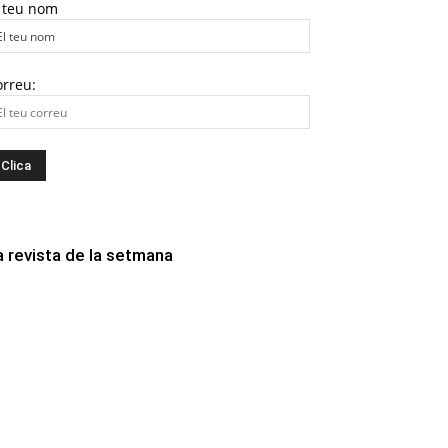
l teu nom
orreu:
a revista de la setmana