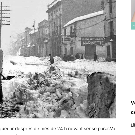
V
c
Ll
 quedar després de més de 24 h nevant sense parar.Va