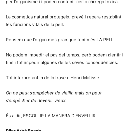
per l’organisme i i poden contenir certa càrrega tòxica.
La cosmètica natural protegeix, prevé i repara restablint
les funcions vitals de la pell.
Pensem que l’òrgan més gran que tenim és LA PELL.
No podem impedir el pas del temps, però podem alentir i
fins i tot impedir algunes de les seves conseqüències.
Tot interpretant la de la frase d’Henri Matisse
On ne
peut
s’empêcher
de
viellir
,
mais
on
peut
s’empêcher
de
devenir
vieux
.
És a dir, ESCOLLIR LA MANERA D’ENVELLIR.
Pilar Arbó Bosch