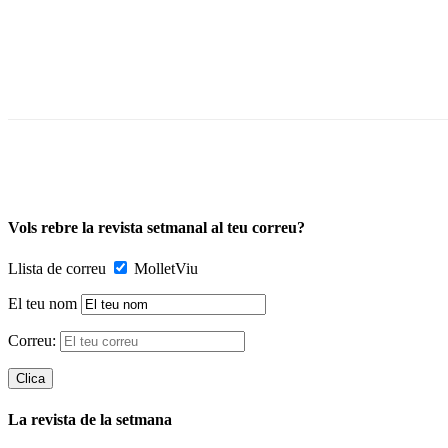
Vols rebre la revista setmanal al teu correu?
Llista de correu
MolletViu
El teu nom
Correu:
La revista de la setmana