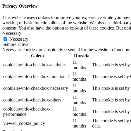
Privacy Overview
This website uses cookies to improve your experience while you navigat
working of basic functionalities of the website. We also use third-pa
consent. You also have the option to opt-out of these cookies. But op
Necessary
Necessary
Sempre activat
Necessary cookies are absolutely essential for the website to function
Galeta
Durada
11
cookielawinfo-checkbox-analytics
This cookie is set b
months
11
cookielawinfo-checkbox-functional
The cookie is set by
months
11
cookielawinfo-checkbox-necessary
This cookie is set b
months
11
cookielawinfo-checkbox-others
This cookie is set b
months
cookielawinfo-checkbox-
11
This cookie is set b
performance
months
11
The cookie is set by
viewed_cookie_policy
months
data.