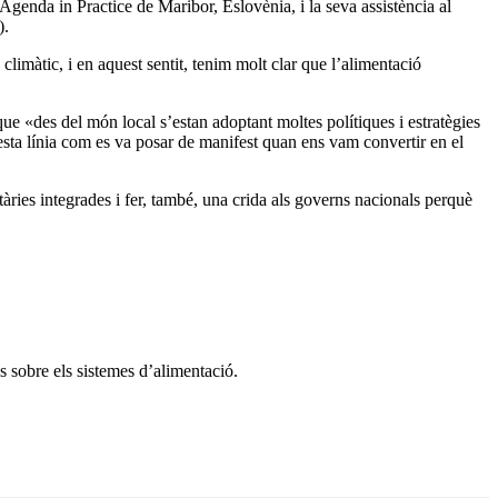
Agenda in Practice de Maribor, Eslovènia, i la seva assistència al
).
limàtic, i en aquest sentit, tenim molt clar que l’alimentació
ue «des del món local s’estan adoptant moltes polítiques i estratègies
uesta línia com es va posar de manifest quan ens vam convertir en el
ries integrades i fer, també, una crida als governs nacionals perquè
 sobre els sistemes d’alimentació.