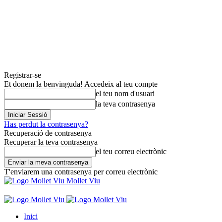
Registrar-se
Et donem la benvinguda! Accedeix al teu compte
el teu nom d'usuari
la teva contrasenya
Has perdut la contrasenya?
Recuperació de contrasenya
Recuperar la teva contrasenya
el teu correu electrònic
T'enviarem una contrasenya per correu electrònic
Mollet Viu
Inici