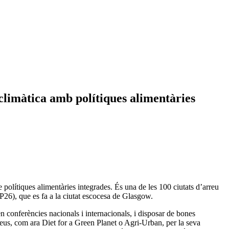
climàtica amb polítiques alimentàries
olítiques alimentàries integrades. És una de les 100 ciutats d’arreu
26), que es fa a la ciutat escocesa de Glasgow.
 en conferències nacionals i internacionals, i disposar de bones
opeus, com ara Diet for a Green Planet o Agri-Urban, per la seva