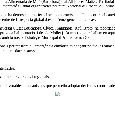
tica Alimentària de Milà (Barcelona) o al All Places Matter: Territorial 
imentació i Ciutat organitzades pel punt Nacional d’Urbact (A Coruña
ue ha demostrat amb fets el seu compromís en la lluita contra el canvi c
centre de la resposta global davant l’emergència climàtica».
sversal Ciutat Educadora, Cívica i Saludable, Raúl Broto, ha recordat q
e provoca l’alimentació, i des de Mollet ja fa temps que treballem en aq
o amb la nostra Estratègia Municipal d’Alimentació i Salut».
ls per fer front a l’emergència climàtica mitjançant polítiques alimentà
durant els darrers anys.
ntegrades.
 alimentaris urbans i regionals.
ort favorables i mecanismes que permetin adoptar decisions coordinades