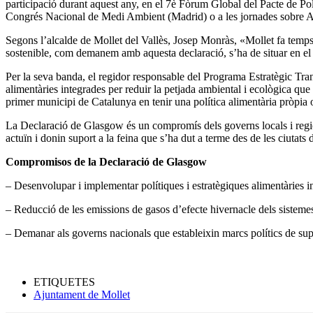
participació durant aquest any, en el 7è Fòrum Global del Pacte de Polí
Congrés Nacional de Medi Ambient (Madrid) o a les jornades sobre Al
Segons l’alcalde de Mollet del Vallès, Josep Monràs, «Mollet fa temps q
sostenible, com demanem amb aquesta declaració, s’ha de situar en el 
Per la seva banda, el regidor responsable del Programa Estratègic Tran
alimentàries integrades per reduir la petjada ambiental i ecològica qu
primer municipi de Catalunya en tenir una política alimentària pròpia 
La Declaració de Glasgow és un compromís dels governs locals i regiona
actuïn i donin suport a la feina que s’ha dut a terme des de les ciutats 
Compromisos de la Declaració de Glasgow
– Desenvolupar i implementar polítiques i estratègiques alimentàries i
– Reducció de les emissions de gasos d’efecte hivernacle dels sistemes
– Demanar als governs nacionals que estableixin marcs polítics de sup
ETIQUETES
Ajuntament de Mollet