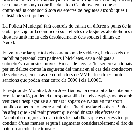
serà una campanya coordinada a tota Catalunya en la que es
controlarà la conducció sota els efectes de begudes alcohòliques i
substàncies estupefaents.
La Policia Municipal farà controls de trànsit en diferents punts de la
ciutat per vigilar la conducció sota efectes de begudes alcohòliques i
drogues amb motiu dels desplaçaments dels sopars i dinars de
Nadal.
Es vol recordar que tots els conductors de vehicles, inclosos els de
mobilitat personal com patinets i bicicletes, estan obligats a
sotmetre’s a aquestes proves. En cas de negar-s’hi, serien sancionats
per un delicte contra la seguretat del trànsit en el cas dels conductors
de vehicles i, en el cas de conductors de VMP i bicicletes, amb
sancions que poden anar entre els 500€ i els 1.000€.
El regidor de Mobilitat, Juan José Baños, ha demanat a la ciutadania
«col·laboració, prudència i responsabilitat en els desplaçaments amb
vehicles i desplaçar-se als dinars i sopars de Nadal en transport
públic o a peu o no beure alcohol si s’ha d’agafar el cotxe» Baños
ha afegit que «cal tenir present que conduir sota els efectes de
l’alcohol o drogues afecta a totes les habilitats que es necessiten per
conduir d’una manera segura i augmenta considerablement el risc de
patir un accident de trànsit».