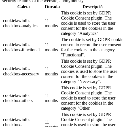
security features of the website, anonymously.
Galeta
Durada
Descripció
This cookie is set by GDPR
Cookie Consent plugin. The
cookielawinfo-
11
cookie is used to store the user
checkbox-analytics
months
consent for the cookies in the
category "Analytics".
The cookie is set by GDPR cookie
cookielawinfo-
11
consent to record the user consent
checkbox-functional
months
for the cookies in the category
"Functional".
This cookie is set by GDPR
Cookie Consent plugin. The
cookielawinfo-
11
cookies is used to store the user
checkbox-necessary
months
consent for the cookies in the
category "Necessary".
This cookie is set by GDPR
Cookie Consent plugin. The
cookielawinfo-
11
cookie is used to store the user
checkbox-others
months
consent for the cookies in the
category "Other.
This cookie is set by GDPR
cookielawinfo-
Cookie Consent plugin. The
11
checkbox-
cookie is used to store the user