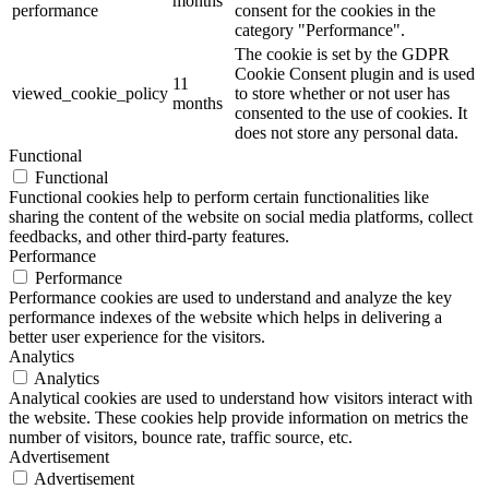
months
performance
consent for the cookies in the
category "Performance".
The cookie is set by the GDPR
Cookie Consent plugin and is used
11
viewed_cookie_policy
to store whether or not user has
months
consented to the use of cookies. It
does not store any personal data.
Functional
Functional
Functional cookies help to perform certain functionalities like
sharing the content of the website on social media platforms, collect
feedbacks, and other third-party features.
Performance
Performance
Performance cookies are used to understand and analyze the key
performance indexes of the website which helps in delivering a
better user experience for the visitors.
Analytics
Analytics
Analytical cookies are used to understand how visitors interact with
the website. These cookies help provide information on metrics the
number of visitors, bounce rate, traffic source, etc.
Advertisement
Advertisement