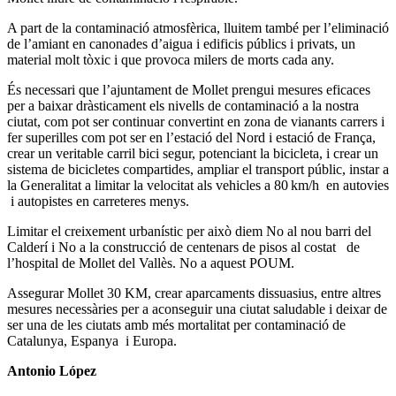
A part de la contaminació atmosfèrica, lluitem també per l’eliminació
de l’amiant en canonades d’aigua i edificis públics i privats, un
material molt tòxic i que provoca milers de morts cada any.
És necessari que l’ajuntament de Mollet prengui mesures eficaces
per a baixar dràsticament els nivells de contaminació a la nostra
ciutat, com pot ser continuar convertint en zona de vianants carrers i
fer superilles com pot ser en l’estació del Nord i estació de França,
crear un veritable carril bici segur, potenciant la bicicleta, i crear un
sistema de bicicletes compartides, ampliar el transport públic, instar a
la Generalitat a limitar la velocitat als vehicles a 80 km/h en autovies
i autopistes en carreteres menys.
Limitar el creixement urbanístic per això diem No al nou barri del
Calderí i No a la construcció de centenars de pisos al costat de
l’hospital de Mollet del Vallès. No a aquest POUM.
Assegurar Mollet 30 KM, crear aparcaments dissuasius, entre altres
mesures necessàries per a aconseguir una ciutat saludable i deixar de
ser una de les ciutats amb més mortalitat per contaminació de
Catalunya, Espanya i Europa.
Antonio López