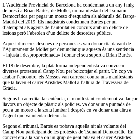
L’Audiència Provincial de Barcelona ha condemnat a un any i mig
de presó a Brian Bartés, de Mollet, un manifestant del Tsunami
Democràtica per pegar un mosso d’esquadra als aldarulls del Barça-
Madrid del 2019. Els magistrats condemnen Bartés per un
d’atemptat als agents de l’autoritat en concurs amb un delicte de
lesions però l’absolen d’un delicte de desordres públics.
Aquest dimecres desenes de persones es van donar cita davant de
l’Ajuntament de Mollet per denunciar que aquesta és una sentència
» injusta i desproporcionada» i donar el seu suport a Brian Bartés.
El 18 de desembre, la plataforma independentista va convocar
diverses protestes al Camp Nou per boicotejar el partit. Un cop va
acabar l’encontre, els Mossos van carregar contra uns manifestants
que tallaven el carrer Aristides Mallol a l’altura de Travessera de
Gràcia.
Segons ha acreditat la sentència, el manifestant condemnat va llançar
llavors un objecte de plàstic als policies, va donar una puntada de
peu a un mosso a la zona lumbar i després en va donar una altra a
l’agent que va intentar detenir-lo.
Segons el tribunal, Bartés es trobava aquella nit als voltants del
Camp Nou participant de les protestes de Tsunami Democràtic. En
concret era a la zona on un grup de gent tallava el carrer Aristides