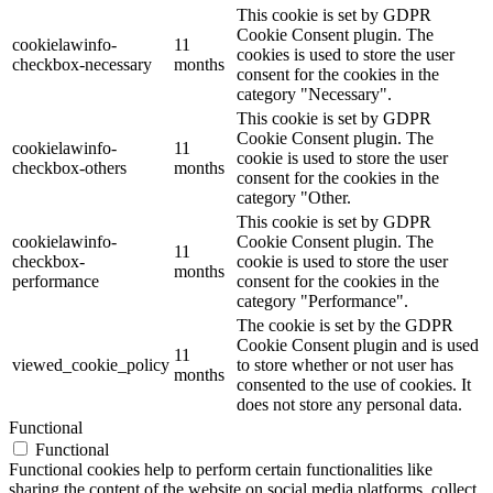
This cookie is set by GDPR
Cookie Consent plugin. The
cookielawinfo-
11
cookies is used to store the user
checkbox-necessary
months
consent for the cookies in the
category "Necessary".
This cookie is set by GDPR
Cookie Consent plugin. The
cookielawinfo-
11
cookie is used to store the user
checkbox-others
months
consent for the cookies in the
category "Other.
This cookie is set by GDPR
cookielawinfo-
Cookie Consent plugin. The
11
checkbox-
cookie is used to store the user
months
performance
consent for the cookies in the
category "Performance".
The cookie is set by the GDPR
Cookie Consent plugin and is used
11
viewed_cookie_policy
to store whether or not user has
months
consented to the use of cookies. It
does not store any personal data.
Functional
Functional
Functional cookies help to perform certain functionalities like
sharing the content of the website on social media platforms, collect