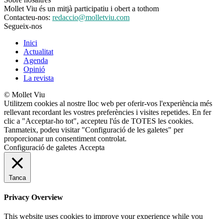
Mollet Viu és un mitjà participatiu i obert a tothom
Contacteu-nos:
redaccio@molletviu.com
Segueix-nos
Inici
Actualitat
Agenda
Opinió
La revista
© Mollet Viu
Utilitzem cookies al nostre lloc web per oferir-vos l'experiència més
rellevant recordant les vostres preferències i visites repetides. En fer
clic a "Acceptar-ho tot", accepteu l'ús de TOTES les cookies.
Tanmateix, podeu visitar "Configuració de les galetes" per
proporcionar un consentiment controlat.
Configuració de galetes
Accepta
Tanca
Privacy Overview
This website uses cookies to improve your experience while you