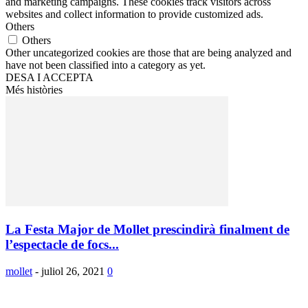
and marketing campaigns. These cookies track visitors across
websites and collect information to provide customized ads.
Others
Others
Other uncategorized cookies are those that are being analyzed and
have not been classified into a category as yet.
DESA I ACCEPTA
Més històries
La Festa Major de Mollet prescindirà finalment de
l’espectacle de focs...
mollet
-
juliol 26, 2021
0