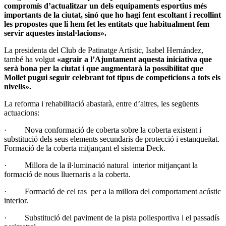
compromís d’actualitzar un dels equipaments esportius més
importants de la ciutat, sinó que ho hagi fent escoltant i recollint
les propostes que li hem fet les entitats que habitualment fem
servir aquestes instal·lacions».
La presidenta del Club de Patinatge Artístic, Isabel Hernández,
també ha volgut
«agrair a l’Ajuntament aquesta iniciativa que
serà bona per la ciutat i que augmentarà la possibilitat
que
Mollet pugui seguir celebrant tot tipus de competicions a tots els
nivells».
La reforma i rehabilitació abastarà, entre d’altres, les següents
actuacions:
· Nova conformació de coberta sobre la coberta existent i
substitució dels seus elements secundaris de protecció i estanqueïtat.
Formació de la coberta mitjançant el sistema Deck.
· Millora de la il·luminació natural interior mitjançant la
formació de nous lluernaris a la coberta.
· Formació de cel ras per a la millora del comportament acústic
interior.
· Substitució del paviment de la pista poliesportiva i el passadís