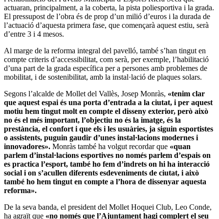
actuaran, principalment, a la coberta, la pista poliesportiva i la grada.
El pressupost de l’obra és de prop d’un milió d’euros i la durada de
l’actuació d’aquesta primera fase, que començarà aquest estiu, serà
d’entre 3 i 4 mesos.
Al marge de la reforma integral del pavelló, també s’han tingut en
compte criteris d’accessibilitat, com serà, per exemple, l’habilitació
d’una part de la grada específica per a persones amb problemes de
mobilitat, i de sostenibilitat, amb la instal·lació de plaques solars.
Segons l’alcalde de Mollet del Vallès, Josep Monràs,
«tenim clar
que aquest espai és una porta d’entrada a la ciutat, i per aquest
motiu hem tingut molt en compte el disseny exterior, però això
no és el més important, l’objectiu no és la imatge, és la
prestància, el confort i que els i les usuàries, ja siguin esportistes
o assistents, puguin gaudir d’unes instal·lacions modernes i
innovadores».
Monràs també ha volgut recordar que
«quan
parlem d’instal·lacions esportives no només parlem d’espais on
es practica l’esport, també ho fem d’indrets on hi ha interacció
social i on s’acullen diferents esdeveniments de ciutat, i això
també ho hem tingut en compte a l’hora de dissenyar aquesta
reforma».
De la seva banda, el president del Mollet Hoquei Club, Leo Conde,
ha agraït que
«no només que l’Ajuntament hagi complert el seu