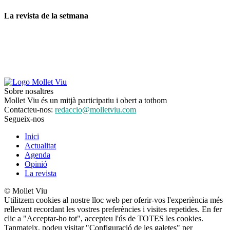
La revista de la setmana
Sobre nosaltres
Mollet Viu és un mitjà participatiu i obert a tothom
Contacteu-nos:
redaccio@molletviu.com
Segueix-nos
Inici
Actualitat
Agenda
Opinió
La revista
© Mollet Viu
Utilitzem cookies al nostre lloc web per oferir-vos l'experiència més
rellevant recordant les vostres preferències i visites repetides. En fer
clic a "Acceptar-ho tot", accepteu l'ús de TOTES les cookies.
Tanmateix, podeu visitar "Configuració de les galetes" per