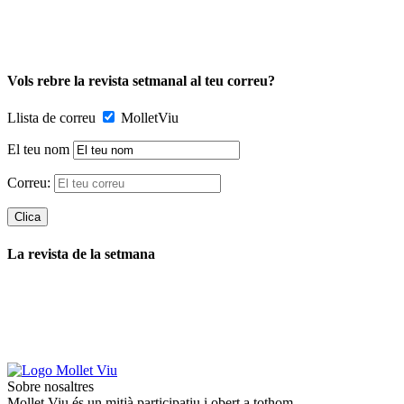
Vols rebre la revista setmanal al teu correu?
Llista de correu
MolletViu
El teu nom
Correu:
La revista de la setmana
Sobre nosaltres
Mollet Viu és un mitjà participatiu i obert a tothom