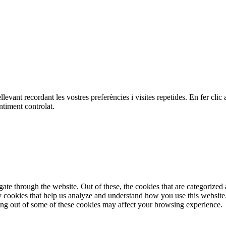
ellevant recordant les vostres preferències i visites repetides. En fer c
ntiment controlat.
e through the website. Out of these, the cookies that are categorized a
rty cookies that help us analyze and understand how you use this websit
ting out of some of these cookies may affect your browsing experience.