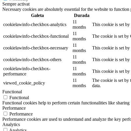
Sempre activat
Necessary cookies are absolutely essential for the website to function
Galeta
Durada
11
cookielawinfo-checkbox-analytics
This cookie is set b
months
11
cookielawinfo-checkbox-functional
The cookie is set by
months
11
cookielawinfo-checkbox-necessary
This cookie is set b
months
11
cookielawinfo-checkbox-others
This cookie is set b
months
cookielawinfo-checkbox-
11
This cookie is set b
performance
months
11
The cookie is set by
viewed_cookie_policy
months
data.
Functional
Functional
Functional cookies help to perform certain functionalities like sharing 
Performance
Performance
Performance cookies are used to understand and analyze the key perfor
Analytics
Analytics