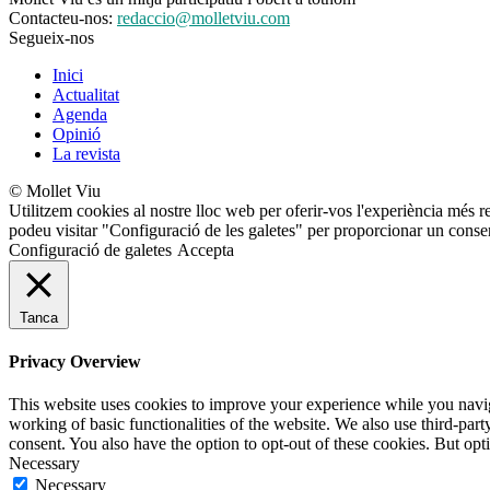
Contacteu-nos:
redaccio@molletviu.com
Segueix-nos
Inici
Actualitat
Agenda
Opinió
La revista
© Mollet Viu
Utilitzem cookies al nostre lloc web per oferir-vos l'experiència més r
podeu visitar "Configuració de les galetes" per proporcionar un conse
Configuració de galetes
Accepta
Tanca
Privacy Overview
This website uses cookies to improve your experience while you navigat
working of basic functionalities of the website. We also use third-pa
consent. You also have the option to opt-out of these cookies. But op
Necessary
Necessary