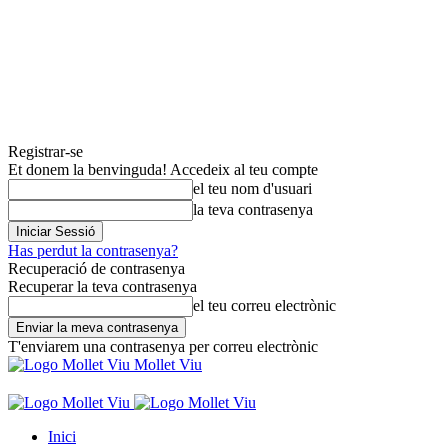
Registrar-se
Et donem la benvinguda! Accedeix al teu compte
el teu nom d'usuari
la teva contrasenya
Has perdut la contrasenya?
Recuperació de contrasenya
Recuperar la teva contrasenya
el teu correu electrònic
T'enviarem una contrasenya per correu electrònic
Mollet Viu
Inici