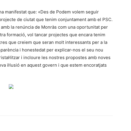
ha manifestat que: «Des de Podem volem seguir
projecte de ciutat que tenim conjuntament amb el PSC.
 amb la renúncia de Monràs com una oportunitat per
stra formació, vol tancar projectes que encara tenim
altres que creiem que seran molt interessants per a la
nsparència i honestedat per explicar-nos el seu nou
stal·litzar i incloure les nostres propostes amb noves
va il·lusió en aquest govern i que estem encoratjats