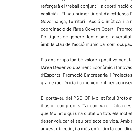
reforçarà el treball conjunt i la coordinaci
coalició». El nou primer tinent d’alcaldessa 
Governança, Territori i Acció Climàtica, i la
coordinació de l’àrea Govern Obert i Promoció
Polítiques de gènere, feminisme i diversita
àmbits clau de l’acció municipal com ocupació
Els dos grups també valoren positivament l
l’Àrea Desenvolupament Econòmic i Innovac
d’Esports, Promoció Empresarial i Project
gran experiència i coneixement per aconsegu
El portaveu del PSC-CP Mollet Raul Broto 
il·lusió i compromís. Tal com va dir l’alcald
que Mollet sigui una ciutat on tots els molle
desenvolupar el seu projecte de vida. Amb
aquest objectiu, i a més enfortim la coordi