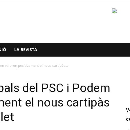
NIÓ
LA REVISTA
em valoren positivament el nous cartipàs...
pals del PSC i Podem
ment el nous cartipàs
V
let
c