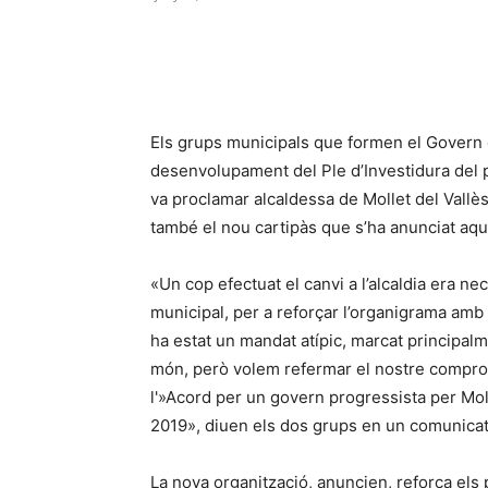
Els grups municipals que formen el Govern 
desenvolupament del Ple d’Investidura del p
va proclamar alcaldessa de Mollet del Vallès
també el nou cartipàs que s’ha anunciat aqu
«Un cop efectuat el canvi a l’alcaldia era ne
municipal, per a reforçar l’organigrama amb
ha estat un mandat atípic, marcat principal
món, però volem refermar el nostre compromí
l'»Acord per un govern progressista per Mo
2019», diuen els dos grups en un comunicat
La nova organització, anuncien, reforça el