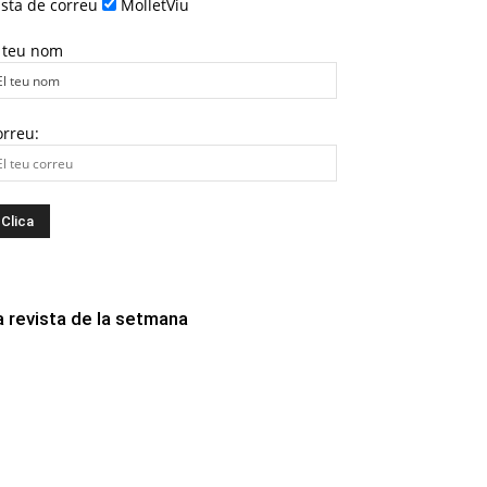
ista de correu
MolletViu
l teu nom
orreu:
a revista de la setmana