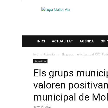
Mollet
Viu
INICI
ACTUALITAT
AGENDA
OPI
Inici
Actualitat
Els grups municipals del PSC i Pod
Actualitat
Els grups munici
valoren positiva
municipal de Mol
juny 14, 2022