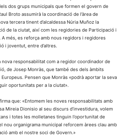
ó dels dos grups municipals que formen el govern de
Raul Broto assumirà la coordinació de l’àrea de
 nova tercera tinent d’alcaldessa Núria Muñoz la
 de la ciutat, així com les regidories de Participació i
t. A més, es reforça amb nous regidors i regidores
 i joventut, entre d’altres.
a nova responsabilitat com a regidor coordinador de
ió, de Josep Monràs, que també des dels àmbits
es Europeus. Pensen que Monràs «podrà aportar la seva
ir oportunitats per a la ciutat».
afirma que: «Entomem les noves responsabilitats amb
essa Mireia Dionisio al seu discurs d’investidura, volem
tans i totes les molletanes tinguin l’oportunitat de
 el nou organigrama municipal reforcem àrees clau amb
nació amb el nostre soci de Govern.»