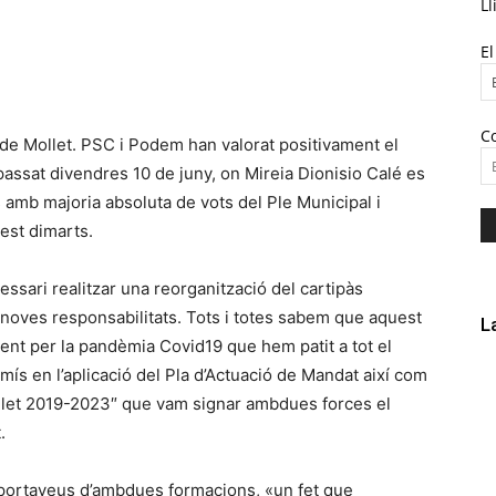
Ll
E
C
de Mollet. PSC i Podem han valorat positivament el
assat divendres 10 de juny, on Mireia Dionisio Calé es
 amb majoria absoluta de vots del Ple Municipal i
est dimarts.
cessari realitzar una reorganització del cartipàs
 noves responsabilitats. Tots i totes sabem que aquest
L
ment per la pandèmia Covid19 que hem patit a tot el
s en l’aplicació del Pla d’Actuació de Mandat així com
llet 2019-2023″ que vam signar ambdues forces el
.
s portaveus d’ambdues formacions, «un fet que