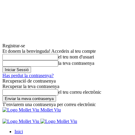
Registrar-se
Et donem la benvinguda! Accedeix al teu compte
el teu nom d'usuari
la teva contrasenya
Has perdut la contrasenya?
Recuperació de contrasenya
Recuperar la teva contrasenya
el teu correu electrònic
T'enviarem una contrasenya per correu electrònic
Mollet Viu
Inici