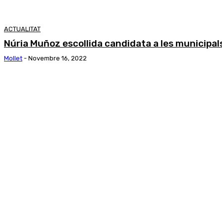
ACTUALITAT
Núria Muñoz escollida candidata a les municipal
Mollet
-
Novembre 16, 2022