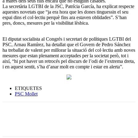
a mares dels seus fills encara que no estiguin casades.
La secretària LGTBI de la JSC, Patrícia García, ha explicat respecte
aquestes novetats que “ja era hora que les dones tinguessin el seu
espai dins el col·lectiu perquè fins ara estaven oblidades”. S’han
pres, doncs, mesures per la visibilitat lèsbica.
El diputat socialista al Congrés i secretari de polítiques LGTBI del
PSC, Arnau Ramírez, ha detallat que el Govern de Pedro Sánchez
ha treballat de valent per millorar la situació del col·lectiu amb noves
mesures que estan plenament acceptades per la societat però, tot i
així, “hi pot haver un retrocés pel discurs de l’odi de l’extrema dreta,
i en aquest sentit, s’ha d’anar molt en compte i estar en alerta”.
ETIQUETES
PSC Mollet