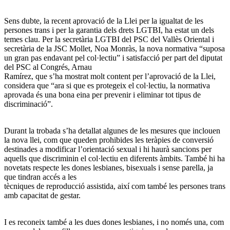
Sens dubte, la recent aprovació de la Llei per la igualtat de les
persones trans i per la garantia dels drets LGTBI, ha estat un dels
temes clau. Per la secretària LGTBI del PSC del Vallès Oriental i
secretària de la JSC Mollet, Noa Monràs, la nova normativa “suposa
un gran pas endavant pel col·lectiu” i satisfacció per part del diputat
del PSC al Congrés, Arnau
Ramírez, que s’ha mostrat molt content per l’aprovació de la Llei,
considera que “ara si que es protegeix el col·lectiu, la normativa
aprovada és una bona eina per prevenir i eliminar tot tipus de
discriminació”.
Durant la trobada s’ha detallat algunes de les mesures que inclouen
la nova llei, com que queden prohibides les teràpies de conversió
destinades a modificar l’orientació sexual i hi haurà sancions per
aquells que discriminin el col·lectiu en diferents àmbits. També hi ha
novetats respecte les dones lesbianes, bisexuals i sense parella, ja
que tindran accés a les
tècniques de reproducció assistida, així com també les persones trans
amb capacitat de gestar.
I es reconeix també a les dues dones lesbianes, i no només una, com