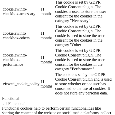
This cookie is set by GDPR
Cookie Consent plugin. The
cookielawinfo-
11
cookies is used to store the user
checkbox-necessary
months
consent for the cookies in the
category "Necessary".
This cookie is set by GDPR
Cookie Consent plugin. The
cookielawinfo-
11
cookie is used to store the user
checkbox-others
months
consent for the cookies in the
category "Other.
This cookie is set by GDPR
cookielawinfo-
Cookie Consent plugin. The
11
checkbox-
cookie is used to store the user
months
performance
consent for the cookies in the
category "Performance".
The cookie is set by the GDPR
Cookie Consent plugin and is used
11
viewed_cookie_policy
to store whether or not user has
months
consented to the use of cookies. It
does not store any personal data.
Functional
Functional
Functional cookies help to perform certain functionalities like
sharing the content of the website on social media platforms, collect