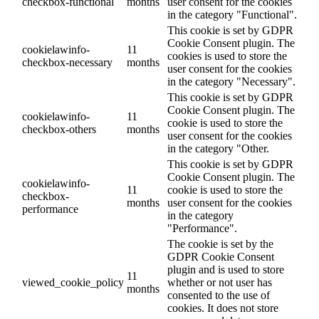
checkbox-functional
months
user consent for the cookies
in the category "Functional".
This cookie is set by GDPR
Cookie Consent plugin. The
cookielawinfo-
11
cookies is used to store the
checkbox-necessary
months
user consent for the cookies
in the category "Necessary".
This cookie is set by GDPR
Cookie Consent plugin. The
cookielawinfo-
11
cookie is used to store the
checkbox-others
months
user consent for the cookies
in the category "Other.
This cookie is set by GDPR
Cookie Consent plugin. The
cookielawinfo-
11
cookie is used to store the
checkbox-
months
user consent for the cookies
performance
in the category
"Performance".
The cookie is set by the
GDPR Cookie Consent
plugin and is used to store
11
viewed_cookie_policy
whether or not user has
months
consented to the use of
cookies. It does not store