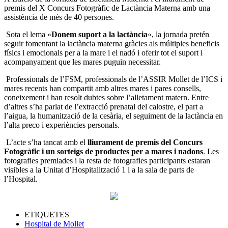
premis del X Concurs Fotogràfic de Lactància Materna amb una
assistència de més de 40 persones.
Sota el lema «
Donem suport a la lactància
«, la jornada pretén
seguir fomentant la lactància materna gràcies als múltiples beneficis
físics i emocionals per a la mare i el nadó i oferir tot el suport i
acompanyament que les mares puguin necessitar.
Professionals de l’FSM, professionals de l’ASSIR Mollet de l’ICS i
mares recents han compartit amb altres mares i pares consells,
coneixement i han resolt dubtes sobre l’alletament matern. Entre
d’altres s’ha parlat de l’extracció prenatal del calostre, el part a
l’aigua, la humanització de la cesària, el seguiment de la lactància en
l’alta preco i experiències personals.
L’acte s’ha tancat amb el
lliurament de premis del Concurs
Fotogràfic i un sorteigs de productes per a mares i nadons
. Les
fotografies premiades i la resta de fotografies participants estaran
visibles a la Unitat d’Hospitalització 1 i a la sala de parts de
l’Hospital.
ETIQUETES
Hospital de Mollet