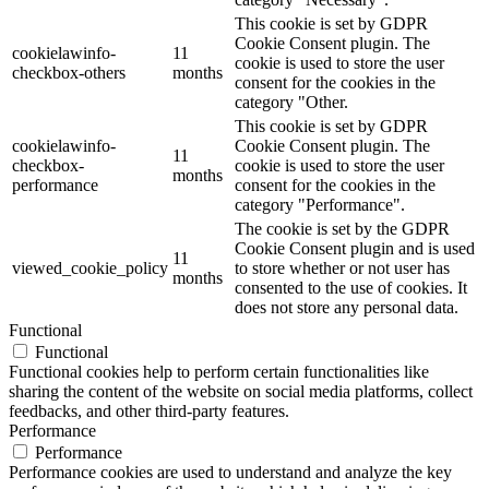
This cookie is set by GDPR
Cookie Consent plugin. The
cookielawinfo-
11
cookie is used to store the user
checkbox-others
months
consent for the cookies in the
category "Other.
This cookie is set by GDPR
cookielawinfo-
Cookie Consent plugin. The
11
checkbox-
cookie is used to store the user
months
performance
consent for the cookies in the
category "Performance".
The cookie is set by the GDPR
Cookie Consent plugin and is used
11
viewed_cookie_policy
to store whether or not user has
months
consented to the use of cookies. It
does not store any personal data.
Functional
Functional
Functional cookies help to perform certain functionalities like
sharing the content of the website on social media platforms, collect
feedbacks, and other third-party features.
Performance
Performance
Performance cookies are used to understand and analyze the key