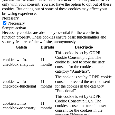
only with your consent. You also have the option to opt-out of these
cookies. But opting out of some of these cookies may affect your
browsing experience.
Necessary
Necessary
Sempre activat
Necessary cookies are absolutely essential for the website to
function properly. These cookies ensure basic functionalities and
security features of the website, anonymously.
Galeta
Durada
Descripció
This cookie is set by GDPR
Cookie Consent plugin. The
cookielawinfo-
11
cookie is used to store the user
checkbox-analytics
months
consent for the cookies in the
category "Analytics".
The cookie is set by GDPR cookie
cookielawinfo-
11
consent to record the user consent
checkbox-functional
months
for the cookies in the category
"Functional".
This cookie is set by GDPR
Cookie Consent plugin. The
cookielawinfo-
11
cookies is used to store the user
checkbox-necessary
months
consent for the cookies in the
category "Necessary".