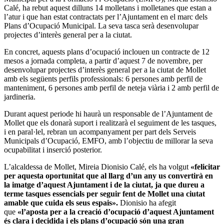
Calé, ha rebut aquest dilluns 14 molletans i molletanes que estan a
l’atur i que han estat contractats per l’Ajuntament en el marc dels
Plans d’Ocupació Municipal. La seva tasca serà desenvolupar
projectes d’interès general per a la ciutat.
En concret, aquests plans d’ocupació inclouen un contracte de 12
mesos a jornada completa, a partir d’aquest 7 de novembre, per
desenvolupar projectes d’interès general per a la ciutat de Mollet
amb els següents perfils professionals: 6 persones amb perfil de
manteniment, 6 persones amb perfil de neteja viària i 2 amb perfil de
jardineria.
Durant aquest periode hi haurà un responsable de l’Ajuntament de
Mollet que els donarà suport i realitzarà el seguiment de les tasques,
i en paral·lel, rebran un acompanyament per part dels Serveis
Municipals d’Ocupació, EMFO, amb l’objectiu de millorar la seva
ocupabilitat i inserció posterior.
L’alcaldessa de Mollet, Mireia Dionisio Calé, els ha volgut
«felicitar
per aquesta oportunitat que al llarg d’un any us convertirà en
la imatge d’aquest Ajuntament i de la ciutat, ja que dureu a
terme tasques essencials per seguir fent de Mollet una ciutat
amable que cuida els seus espais».
Dionisio ha afegit
que
«l’aposta per a la creació d’ocupació d’aquest Ajuntament
és clara i decidida i els plans d’ocupació són una gran