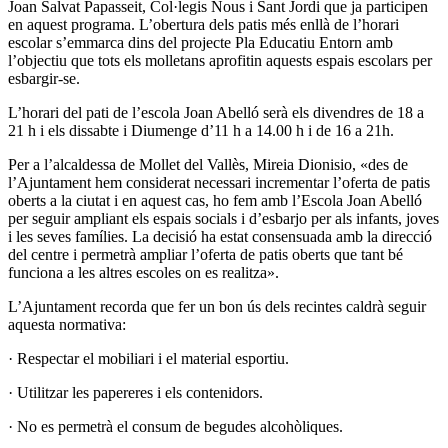
Joan Salvat Papasseit, Col·legis Nous i Sant Jordi que ja participen
en aquest programa. L’obertura dels patis més enllà de l’horari
escolar s’emmarca dins del projecte Pla Educatiu Entorn amb
l’objectiu que tots els molletans aprofitin aquests espais escolars per
esbargir-se.
L’horari del pati de l’escola Joan Abelló serà els divendres de 18 a
21 h i els dissabte i Diumenge d’11 h a 14.00 h i de 16 a 21h.
Per a l’alcaldessa de Mollet del Vallès, Mireia Dionisio, «des de
l’Ajuntament hem considerat necessari incrementar l’oferta de patis
oberts a la ciutat i en aquest cas, ho fem amb l’Escola Joan Abelló
per seguir ampliant els espais socials i d’esbarjo per als infants, joves
i les seves famílies. La decisió ha estat consensuada amb la direcció
del centre i permetrà ampliar l’oferta de patis oberts que tant bé
funciona a les altres escoles on es realitza».
L’Ajuntament recorda que fer un bon ús dels recintes caldrà seguir
aquesta normativa:
· Respectar el mobiliari i el material esportiu.
· Utilitzar les papereres i els contenidors.
· No es permetrà el consum de begudes alcohòliques.