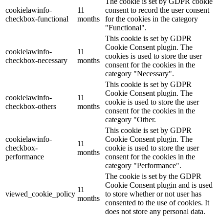
The cookie is set by GDPR cookie
cookielawinfo-
11
consent to record the user consent
checkbox-functional
months
for the cookies in the category
"Functional".
This cookie is set by GDPR
Cookie Consent plugin. The
cookielawinfo-
11
cookies is used to store the user
checkbox-necessary
months
consent for the cookies in the
category "Necessary".
This cookie is set by GDPR
Cookie Consent plugin. The
cookielawinfo-
11
cookie is used to store the user
checkbox-others
months
consent for the cookies in the
category "Other.
This cookie is set by GDPR
cookielawinfo-
Cookie Consent plugin. The
11
checkbox-
cookie is used to store the user
months
performance
consent for the cookies in the
category "Performance".
The cookie is set by the GDPR
Cookie Consent plugin and is used
11
viewed_cookie_policy
to store whether or not user has
months
consented to the use of cookies. It
does not store any personal data.