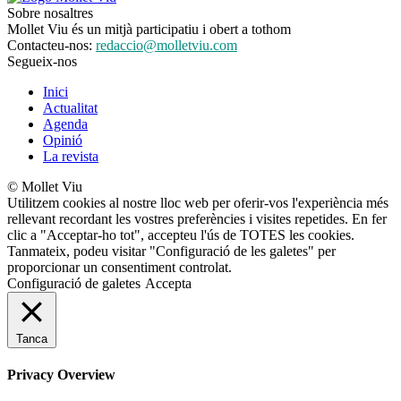
Sobre nosaltres
Mollet Viu és un mitjà participatiu i obert a tothom
Contacteu-nos:
redaccio@molletviu.com
Segueix-nos
Inici
Actualitat
Agenda
Opinió
La revista
© Mollet Viu
Utilitzem cookies al nostre lloc web per oferir-vos l'experiència més
rellevant recordant les vostres preferències i visites repetides. En fer
clic a "Acceptar-ho tot", accepteu l'ús de TOTES les cookies.
Tanmateix, podeu visitar "Configuració de les galetes" per
proporcionar un consentiment controlat.
Configuració de galetes
Accepta
Tanca
Privacy Overview