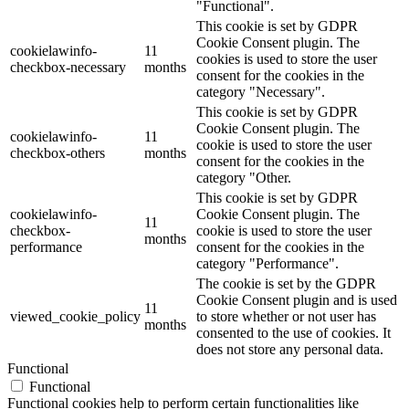
"Functional".
This cookie is set by GDPR
Cookie Consent plugin. The
cookielawinfo-
11
cookies is used to store the user
checkbox-necessary
months
consent for the cookies in the
category "Necessary".
This cookie is set by GDPR
Cookie Consent plugin. The
cookielawinfo-
11
cookie is used to store the user
checkbox-others
months
consent for the cookies in the
category "Other.
This cookie is set by GDPR
cookielawinfo-
Cookie Consent plugin. The
11
checkbox-
cookie is used to store the user
months
performance
consent for the cookies in the
category "Performance".
The cookie is set by the GDPR
Cookie Consent plugin and is used
11
viewed_cookie_policy
to store whether or not user has
months
consented to the use of cookies. It
does not store any personal data.
Functional
Functional
Functional cookies help to perform certain functionalities like