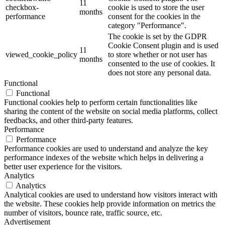
11
checkbox-
cookie is used to store the user
months
performance
consent for the cookies in the
category "Performance".
The cookie is set by the GDPR
Cookie Consent plugin and is used
11
viewed_cookie_policy
to store whether or not user has
months
consented to the use of cookies. It
does not store any personal data.
Functional
Functional
Functional cookies help to perform certain functionalities like
sharing the content of the website on social media platforms, collect
feedbacks, and other third-party features.
Performance
Performance
Performance cookies are used to understand and analyze the key
performance indexes of the website which helps in delivering a
better user experience for the visitors.
Analytics
Analytics
Analytical cookies are used to understand how visitors interact with
the website. These cookies help provide information on metrics the
number of visitors, bounce rate, traffic source, etc.
Advertisement