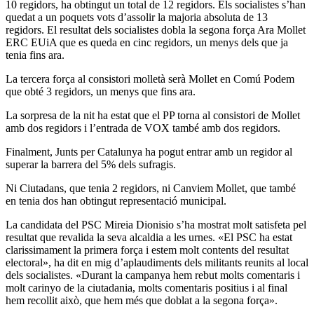
10 regidors, ha obtingut un total de 12 regidors. Els socialistes s’han
quedat a un poquets vots d’assolir la majoria absoluta de 13
regidors. El resultat dels socialistes dobla la segona força Ara Mollet
ERC EUiA que es queda en cinc regidors, un menys dels que ja
tenia fins ara.
La tercera força al consistori molletà serà Mollet en Comú Podem
que obté 3 regidors, un menys que fins ara.
La sorpresa de la nit ha estat que el PP torna al consistori de Mollet
amb dos regidors i l’entrada de VOX també amb dos regidors.
Finalment, Junts per Catalunya ha pogut entrar amb un regidor al
superar la barrera del 5% dels sufragis.
Ni Ciutadans, que tenia 2 regidors, ni Canviem Mollet, que també
en tenia dos han obtingut representació municipal.
La candidata del PSC Mireia Dionisio s’ha mostrat molt satisfeta pel
resultat que revalida la seva alcaldia a les urnes. «El PSC ha estat
clarissimament la primera força i estem molt contents del resultat
electoral», ha dit en mig d’aplaudiments dels militants reunits al local
dels socialistes. «Durant la campanya hem rebut molts comentaris i
molt carinyo de la ciutadania, molts comentaris positius i al final
hem recollit això, que hem més que doblat a la segona força».