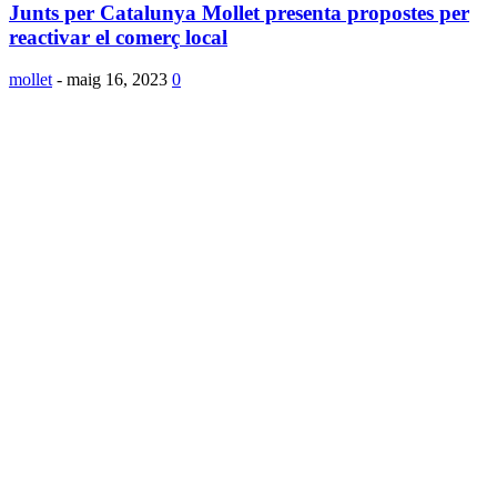
Junts per Catalunya Mollet presenta propostes per
reactivar el comerç local
mollet
-
maig 16, 2023
0