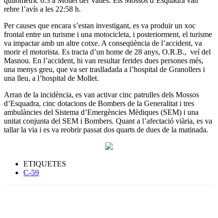
quilomètric 0.3 a Mollet del Vallès. Els Mossos d’Esquadra van
rebre l’avís a les 22:58 h.
Per causes que encara s’estan investigant, es va produir un xoc
frontal entre un turisme i una motocicleta, i posteriorment, el turisme
va impactar amb un altre cotxe. A conseqüència de l’accident, va
morir el motorista. Es tracta d’un home de 28 anys, O.R.B., veí del
Masnou. En l’accident, hi van resultar ferides dues persones més,
una menys greu, que va ser traslladada a l’hospital de Granollers i
una lleu, a l’hospital de Mollet.
Arran de la incidència, es van activar cinc patrulles dels Mossos
d’Esquadra, cinc dotacions de Bombers de la Generalitat i tres
ambulàncies del Sistema d’Emergències Mèdiques (SEM) i una
unitat conjunta del SEM i Bombers. Quant a l’afectació viària, es va
tallar la via i es va reobrir passat dos quarts de dues de la matinada.
ETIQUETES
C-59