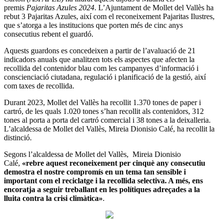
premis
Pajaritas Azules 2024
. L’Ajuntament de Mollet del Vallès ha
rebut 3 Pajaritas Azules, així com el reconeixement Pajaritas Ilustres,
que s’atorga a les institucions que porten més de cinc anys
consecutius rebent el guardó.
Aquests guardons es concedeixen a partir de l’avaluació de 21
indicadors anuals que analitzen tots els aspectes que afecten la
recollida del contenidor blau com les campanyes d’informació i
conscienciació ciutadana, regulació i planificació de la gestió, així
com taxes de recollida.
Durant 2023, Mollet del Vallès ha recollit 1.370 tones de paper i
cartró, de les quals 1.020 tones s’han recollit als contenidors, 312
tones al porta a porta del cartró comercial i 38 tones a la deixalleria.
L’alcaldessa de Mollet del Vallès, Mireia Dionisio Calé, ha recollit la
distinció.
Segons l’alcaldessa de Mollet del Vallès, Mireia Dionisio
Calé,
«rebre aquest reconeixement per cinquè any consecutiu
demostra el nostre compromís en un tema tan sensible i
important com el reciclatge i la recollida selectiva. A més, ens
encoratja a seguir treballant en les polítiques adreçades a la
lluita contra la crisi climàtica»
.