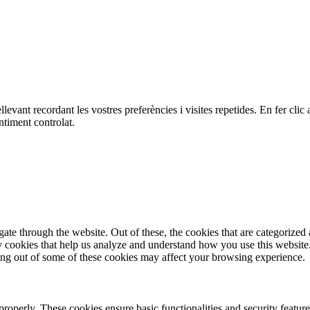
ellevant recordant les vostres preferències i visites repetides. En fer c
ntiment controlat.
e through the website. Out of these, the cookies that are categorized a
rty cookies that help us analyze and understand how you use this websit
ting out of some of these cookies may affect your browsing experience.
 properly. These cookies ensure basic functionalities and security featu