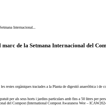
 Setmana Internacional...
 el marc de la Setmana Internacional del C
les restes orgàniques tractades a la Planta de digestió anaeròbica i de 
uït per als seus horts i jardins particulars amb fins a 50 litres per pers
cional del Compost (International Compost Awaraness Wee – ICAW2024), 