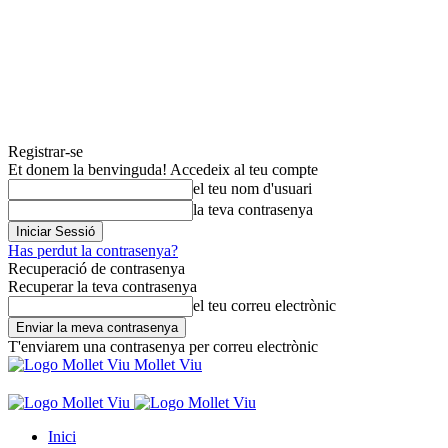
Registrar-se
Et donem la benvinguda! Accedeix al teu compte
el teu nom d'usuari
la teva contrasenya
Has perdut la contrasenya?
Recuperació de contrasenya
Recuperar la teva contrasenya
el teu correu electrònic
T'enviarem una contrasenya per correu electrònic
Mollet Viu
Inici