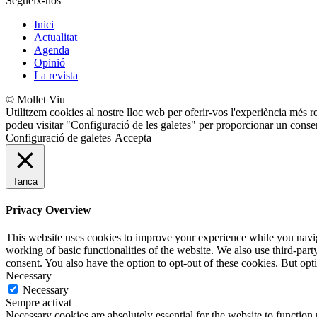
Segueix-nos
Inici
Actualitat
Agenda
Opinió
La revista
© Mollet Viu
Utilitzem cookies al nostre lloc web per oferir-vos l'experiència més r
podeu visitar "Configuració de les galetes" per proporcionar un conse
Configuració de galetes
Accepta
Tanca
Privacy Overview
This website uses cookies to improve your experience while you navigat
working of basic functionalities of the website. We also use third-pa
consent. You also have the option to opt-out of these cookies. But op
Necessary
Necessary
Sempre activat
Necessary cookies are absolutely essential for the website to function