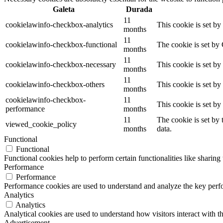
Galeta
Durada
11
cookielawinfo-checkbox-analytics
This cookie is set b
months
11
cookielawinfo-checkbox-functional
The cookie is set by
months
11
cookielawinfo-checkbox-necessary
This cookie is set b
months
11
cookielawinfo-checkbox-others
This cookie is set b
months
cookielawinfo-checkbox-
11
This cookie is set b
performance
months
11
The cookie is set by
viewed_cookie_policy
months
data.
Functional
Functional
Functional cookies help to perform certain functionalities like sharing 
Performance
Performance
Performance cookies are used to understand and analyze the key perfor
Analytics
Analytics
Analytical cookies are used to understand how visitors interact with th
Advertisement