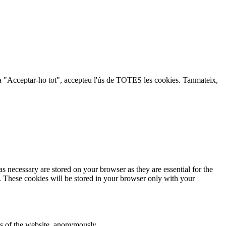
lic a "Acceptar-ho tot", accepteu l'ús de TOTES les cookies. Tanmateix,
s necessary are stored on your browser as they are essential for the
e. These cookies will be stored in your browser only with your
res of the website, anonymously.