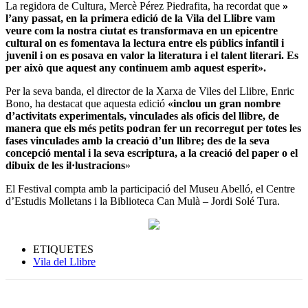
La regidora de Cultura, Mercè Pérez Piedrafita, ha recordat que
»
l’any passat, en la primera edició de la Vila del Llibre vam
veure com la nostra ciutat es transformava en un epicentre
cultural on es fomentava la lectura entre els públics infantil i
juvenil i on es posava en valor la literatura i el talent literari. Es
per això que aquest any continuem amb aquest esperit».
Per la seva banda, el director de la Xarxa de Viles del Llibre, Enric
Bono, ha destacat que aquesta edició
«inclou un gran nombre
d’activitats experimentals, vinculades als oficis del llibre, de
manera que els més petits podran fer un recorregut per totes les
fases vinculades amb la creació d’un llibre; des de la seva
concepció mental i la seva escriptura, a la creació del paper o el
dibuix de les il·lustracions
»
El Festival compta amb la participació del Museu Abelló, el Centre
d’Estudis Molletans i la Biblioteca Can Mulà – Jordi Solé Tura.
ETIQUETES
Vila del Llibre