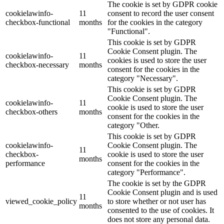
The cookie is set by GDPR cookie
cookielawinfo-
11
consent to record the user consent
checkbox-functional
months
for the cookies in the category
"Functional".
This cookie is set by GDPR
Cookie Consent plugin. The
cookielawinfo-
11
cookies is used to store the user
checkbox-necessary
months
consent for the cookies in the
category "Necessary".
This cookie is set by GDPR
Cookie Consent plugin. The
cookielawinfo-
11
cookie is used to store the user
checkbox-others
months
consent for the cookies in the
category "Other.
This cookie is set by GDPR
cookielawinfo-
Cookie Consent plugin. The
11
checkbox-
cookie is used to store the user
months
performance
consent for the cookies in the
category "Performance".
The cookie is set by the GDPR
Cookie Consent plugin and is used
11
viewed_cookie_policy
to store whether or not user has
months
consented to the use of cookies. It
does not store any personal data.