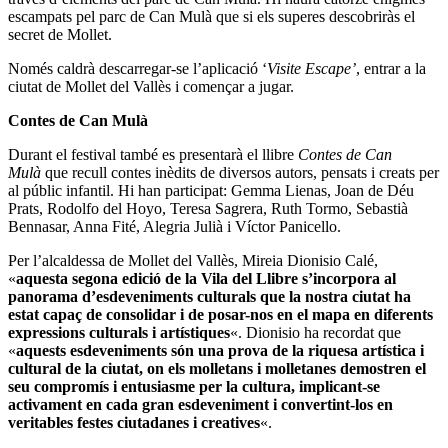
escampats pel parc de Can Mulà que si els superes descobriràs el
secret de Mollet.
Només caldrà descarregar-se l’aplicació ‘
Visite Escape’
, entrar a la
ciutat de Mollet del Vallès i començar a jugar.
Contes de Can Mulà
Durant el festival també es presentarà el llibre
Contes de Can
Mulà
que recull contes inèdits de diversos autors, pensats i creats per
al públic infantil. Hi han participat: Gemma Lienas, Joan de Déu
Prats, Rodolfo del Hoyo, Teresa Sagrera, Ruth Tormo, Sebastià
Bennasar, Anna Fité, Alegria Julià i Víctor Panicello.
Per l’alcaldessa de Mollet del Vallès, Mireia Dionisio Calé,
«
aquesta segona edició de la Vila del Llibre s’incorpora al
panorama d’esdeveniments culturals que la nostra ciutat ha
estat capaç de consolidar i de posar-nos en el mapa en diferents
expressions culturals i artístiques
«. Dionisio ha recordat que
«
aquests esdeveniments són una prova de la riquesa artística i
cultural de la ciutat, on els molletans i molletanes demostren el
seu compromís i entusiasme per la cultura, implicant-se
activament en cada gran esdeveniment i convertint-los en
veritables festes ciutadanes i creatives
«.