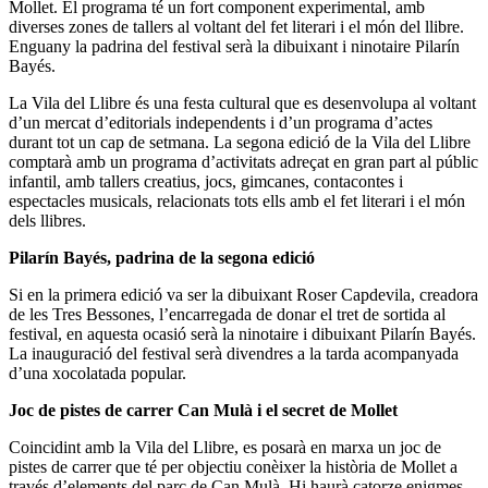
Mollet. El programa té un fort component experimental, amb
diverses zones de tallers al voltant del fet literari i el món del llibre.
Enguany la padrina del festival serà la dibuixant i ninotaire Pilarín
Bayés.
La Vila del Llibre és una festa cultural que es desenvolupa al voltant
d’un mercat d’editorials independents i d’un programa d’actes
durant tot un cap de setmana. La segona edició de la Vila del Llibre
comptarà amb un programa d’activitats adreçat en gran part al públic
infantil, amb tallers creatius, jocs, gimcanes, contacontes i
espectacles musicals, relacionats tots ells amb el fet literari i el món
dels llibres.
Pilarín Bayés, padrina de la segona edició
Si en la primera edició va ser la dibuixant Roser Capdevila, creadora
de les Tres Bessones, l’encarregada de donar el tret de sortida al
festival, en aquesta ocasió serà la ninotaire i dibuixant Pilarín Bayés.
La inauguració del festival serà divendres a la tarda acompanyada
d’una xocolatada popular.
Joc de pistes de carrer Can Mulà i el secret de Mollet
Coincidint amb la Vila del Llibre, es posarà en marxa un joc de
pistes de carrer que té per objectiu conèixer la història de Mollet a
través d’elements del parc de Can Mulà. Hi haurà catorze enigmes