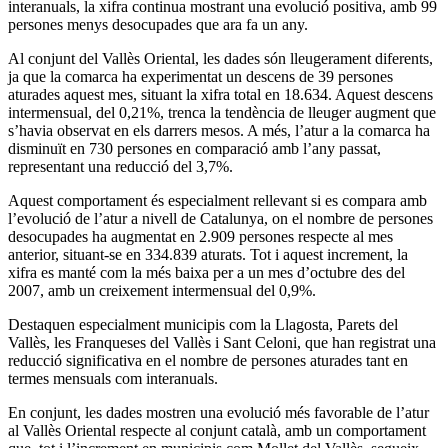
interanuals, la xifra continua mostrant una evolució positiva, amb 99
persones menys desocupades que ara fa un any.
Al conjunt del Vallès Oriental, les dades són lleugerament diferents,
ja que la comarca ha experimentat un descens de 39 persones
aturades aquest mes, situant la xifra total en 18.634. Aquest descens
intermensual, del 0,21%, trenca la tendència de lleuger augment que
s’havia observat en els darrers mesos. A més, l’atur a la comarca ha
disminuït en 730 persones en comparació amb l’any passat,
representant una reducció del 3,7%.
Aquest comportament és especialment rellevant si es compara amb
l’evolució de l’atur a nivell de Catalunya, on el nombre de persones
desocupades ha augmentat en 2.909 persones respecte al mes
anterior, situant-se en 334.839 aturats. Tot i aquest increment, la
xifra es manté com la més baixa per a un mes d’octubre des del
2007, amb un creixement intermensual del 0,9%.
Destaquen especialment municipis com la Llagosta, Parets del
Vallès, les Franqueses del Vallès i Sant Celoni, que han registrat una
reducció significativa en el nombre de persones aturades tant en
termes mensuals com interanuals.
En conjunt, les dades mostren una evolució més favorable de l’atur
al Vallès Oriental respecte al conjunt català, amb un comportament