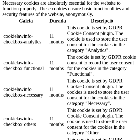
Necessary cookies are absolutely essential for the website to
function properly. These cookies ensure basic functionalities and
security features of the website, anonymously.
Galeta
Durada
Descripció
This cookie is set by GDPR
Cookie Consent plugin. The
cookielawinfo-
11
cookie is used to store the user
checkbox-analytics
months
consent for the cookies in the
category "Analytics".
The cookie is set by GDPR cookie
cookielawinfo-
11
consent to record the user consent
checkbox-functional
months
for the cookies in the category
"Functional".
This cookie is set by GDPR
Cookie Consent plugin. The
cookielawinfo-
11
cookies is used to store the user
checkbox-necessary
months
consent for the cookies in the
category "Necessary".
This cookie is set by GDPR
Cookie Consent plugin. The
cookielawinfo-
11
cookie is used to store the user
checkbox-others
months
consent for the cookies in the
category "Other.
This cookie is set by GDPR