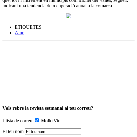
que, tot i l’increment en municipis com Mollet del Vallès, segueix
indicant una tendència de recuperació anual a la comarca.
ETIQUETES
Atur
Vols rebre la revista setmanal al teu correu?
Llista de correu
MolletViu
El teu nom