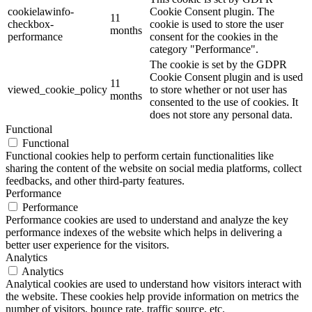
cookielawinfo-
Cookie Consent plugin. The
11
checkbox-
cookie is used to store the user
months
performance
consent for the cookies in the
category "Performance".
The cookie is set by the GDPR
Cookie Consent plugin and is used
11
viewed_cookie_policy
to store whether or not user has
months
consented to the use of cookies. It
does not store any personal data.
Functional
Functional
Functional cookies help to perform certain functionalities like
sharing the content of the website on social media platforms, collect
feedbacks, and other third-party features.
Performance
Performance
Performance cookies are used to understand and analyze the key
performance indexes of the website which helps in delivering a
better user experience for the visitors.
Analytics
Analytics
Analytical cookies are used to understand how visitors interact with
the website. These cookies help provide information on metrics the
number of visitors, bounce rate, traffic source, etc.