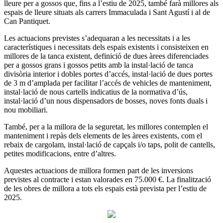
lleure per a gossos que, fins a l’estiu de 2025, també farà millores als
espais de lleure situats als carrers Immaculada i Sant Agustí i al de
Can Pantiquet.
Les actuacions previstes s’adequaran a les necessitats i a les
característiques i necessitats dels espais existents i consisteixen en
millores de la tanca existent, definició de dues àrees diferenciades
per a gossos grans i gossos petits amb la instal·lació de tanca
divisòria interior i dobles portes d’accés, instal·lació de dues portes
de 3 m d’amplada per facilitar l’accés de vehicles de manteniment,
instal·lació de nous cartells indicatius de la normativa d’ús,
instal·lació d’un nous dispensadors de bosses, noves fonts duals i
nou mobiliari.
També, per a la millora de la seguretat, les millores contemplen el
manteniment i repàs dels elements de les àrees existents, com el
rebaix de cargolam, instal·lació de capçals i/o taps, polit de cantells,
petites modificacions, entre d’altres.
Aquestes actuacions de millora formen part de les inversions
previstes al contracte i estan valorades en 75.000 €. La finalització
de les obres de millora a tots els espais està prevista per l’estiu de
2025.