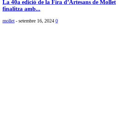
La 40a edició de la Fira d’Artesans de Mollet
finalitza amb...
mollet
-
setembre 16, 2024
0