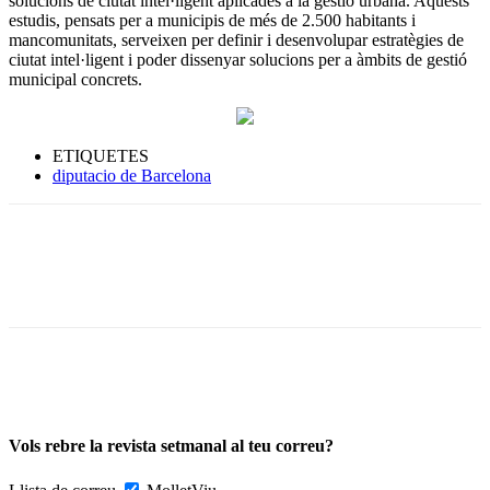
solucions de ciutat intel·ligent aplicades a la gestió urbana. Aquests
estudis, pensats per a municipis de més de 2.500 habitants i
mancomunitats, serveixen per definir i desenvolupar estratègies de
ciutat intel·ligent i poder dissenyar solucions per a àmbits de gestió
municipal concrets.
ETIQUETES
diputacio de Barcelona
Vols rebre la revista setmanal al teu correu?