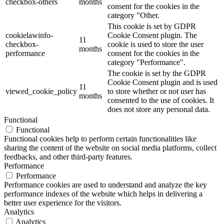
checkbox-others
months
consent for the cookies in the
category "Other.
This cookie is set by GDPR
cookielawinfo-
Cookie Consent plugin. The
11
checkbox-
cookie is used to store the user
months
performance
consent for the cookies in the
category "Performance".
The cookie is set by the GDPR
Cookie Consent plugin and is used
11
viewed_cookie_policy
to store whether or not user has
months
consented to the use of cookies. It
does not store any personal data.
Functional
Functional
Functional cookies help to perform certain functionalities like
sharing the content of the website on social media platforms, collect
feedbacks, and other third-party features.
Performance
Performance
Performance cookies are used to understand and analyze the key
performance indexes of the website which helps in delivering a
better user experience for the visitors.
Analytics
Analytics