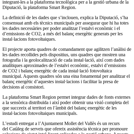
integrant-les a la plataforma tecnològica per a la gestió urbana de la
Diputació, la plataforma Smart Region.
La definició de les dades que s’inclouen, explica la Diputació, s’ha
consensuat amb els tècnics municipals per assegurar que hi ha totes
les dades necessàries per poder analitzar l’estalvi econòmic i el
d’emissions de CO2, a més del balanç energètic generats per les
instal·lacions fotovoltaiques.
El projecte aporta quadres de comandament que agilitzen l’anàlisi de
les dades recollides pels dispositius, uns quadres que mostren una
fotografia i la geolocalització de cada instal·lació, així com dades
analítiques aproximades de l’estalvi econòmic, estalvi d’emissions
de CO2 i balanç energètic de cada instal·lació fotovoltaica
municipal. Aquests quadres són una eina fonamental per analitzar el
balanç energètic d’aquestes instal·lacions i facilitar la presa de
decisions al consistori.
La plataforma Smart Region permet integrar dades de fonts externes
a la sensòrica distribuïda i així poder obtenir una visió completa del
que succeeix al territori en l’àmbit del balanç energètic de les
instal·lacions fotovoltaiques municipals.
L’estudi entregat a l’Ajuntament Mollet del Vallès és un recurs
del Catàleg de serveis que ofereix assistència tècnica per promoure