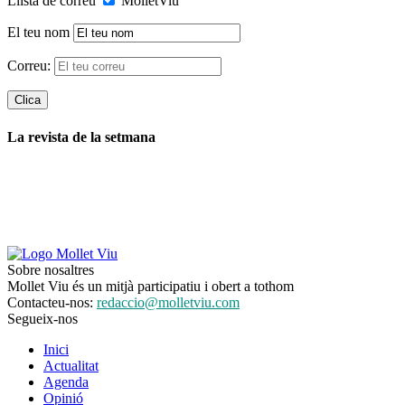
Llista de correu
MolletViu
El teu nom
Correu:
La revista de la setmana
Sobre nosaltres
Mollet Viu és un mitjà participatiu i obert a tothom
Contacteu-nos:
redaccio@molletviu.com
Segueix-nos
Inici
Actualitat
Agenda
Opinió