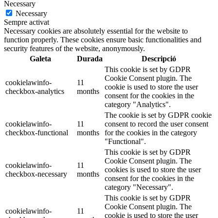
Necessary
Necessary
Sempre activat
Necessary cookies are absolutely essential for the website to
function properly. These cookies ensure basic functionalities and
security features of the website, anonymously.
Galeta
Durada
Descripció
This cookie is set by GDPR
Cookie Consent plugin. The
cookielawinfo-
11
cookie is used to store the user
checkbox-analytics
months
consent for the cookies in the
category "Analytics".
The cookie is set by GDPR cookie
cookielawinfo-
11
consent to record the user consent
checkbox-functional
months
for the cookies in the category
"Functional".
This cookie is set by GDPR
Cookie Consent plugin. The
cookielawinfo-
11
cookies is used to store the user
checkbox-necessary
months
consent for the cookies in the
category "Necessary".
This cookie is set by GDPR
Cookie Consent plugin. The
cookielawinfo-
11
cookie is used to store the user