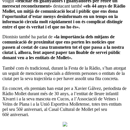
volgut
«felicitar els guanyadors i guanyadores per rebre un
merescut reconeixement»
destacant també
«els 44 anys de Ràdio
Mollet, un mitjà de comunicació local i públic que ens dona
l’oportunitat d’estar menys desinformats en un temps on la
informació circula molt ràpidament i on és complicat distingir
entre el que és veritat i el que no ho és».
Dionisio també ha parlat de
«la importància dels mitjans de
comunicació de proximitat que ens porten les notícies que
passen al costat de casa transmeten tot el que passa a la nostra
ciutat i, alhora, fent aquest paper tan lloable de servei públic
donant veu a les entitats de Mollet».
També com és tradicional, durant la Festa de la Ràdio, s’han atorgat
un seguit de mencions especials a diferents persones o entitats de la
ciutat per la seva trajectòria o per haver assolit una fita concreta.
En concret, els premiats han estat per a Xavier Gálvez, periodista de
Ràdio Mollet durant més de 30 anys, a l’entitat de lleure infantil
Xivarri i a la seva mascota en Cucos, a l’Associació de Veïnes i
Veïns de Plana i a la Unió Esportiva Molletense, totes tres entitats
pel seu 50è aniversari, al Casal Cultural de Mollet pel seu
60è aniversari.