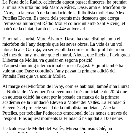
La Festa de la Ràdio, celebrada aquest passat dimecres, ha premiat
al muralista urbà molletà Marc Alvárez, Dase, amb el Micròfon de
l’Any, i a la creació de la fundació de la futbolista molletana Alexia
Putellas Eleven. Es tracta dels premis més destacats que atorga
l’emissora municipal Ràdio Mollet coincidint amb Sant Vicenç, el
patró de la ciutat, i amb el seu 44è aniversari.
El muralista urbà, Marc Álvarez, Dase, ha estat distingit amb el
micròfon de l’any després que les seves obres, La vida és un vol,
ubicada a la Garriga, va ser escollida com el millor grafit del món
del mes de juny, mentre que el mural, Aigua, que llueix a l’avinguda
Llibertat de Mollet, va quedar en segona posició
d’aquest rànquing internacional el mes d’agost. El jurat també ha
valorat que Dase coordinés l’any passat la primera edició del
Pintalis Fest que va acollir Mollet.
Al marge del Micròfon de l’Any, com és habitual, també s’ha lliurat
la Notícia de l’Any per l’esdeveniment més noticiable de 2024 que
en aquesta edició ha estat per la posada en marxa de la primera
acadèmia de la Fundació Eleven a Mollet del Vallès. La Fundació
Eleven és el projecte social de la futbolista molletana, Alexia
Putelles, per treballar l’educació emocional de les nenes a través de
l’esport. Fins aquest moments la Fundació ha ajudat a 100 nenes
L’alcaldessa de Mollet del Vallès, Mireia Dionisio Calé, ha