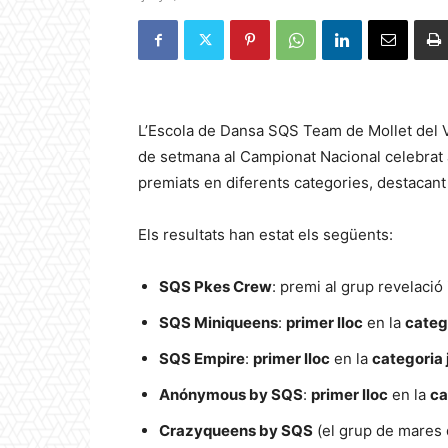
L’Escola de Dansa SQS Team de Mollet del Va
de setmana al Campionat Nacional celebrat 
premiats en diferents categories, destacant pe
Els resultats han estat els següents:
SQS Pkes Crew
: premi al grup revelació
SQS Miniqueens
:
primer lloc
en la
catego
SQS Empire
:
primer lloc
en la
categoria 
Anónymous by SQS
:
primer lloc
en la
ca
Crazyqueens by SQS
(el grup de mares d