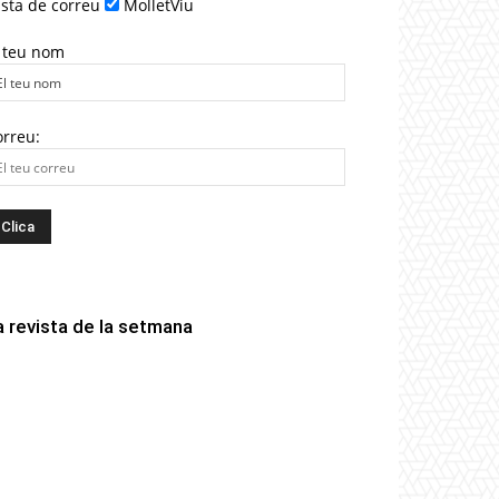
ista de correu
MolletViu
l teu nom
orreu:
a revista de la setmana