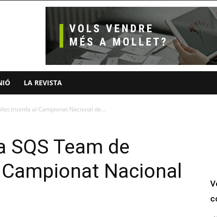
NIÓ
LA REVISTA
et triomfa al Campionat Nacional de...
sa SQS Team de
l Campionat Nacional
V
c