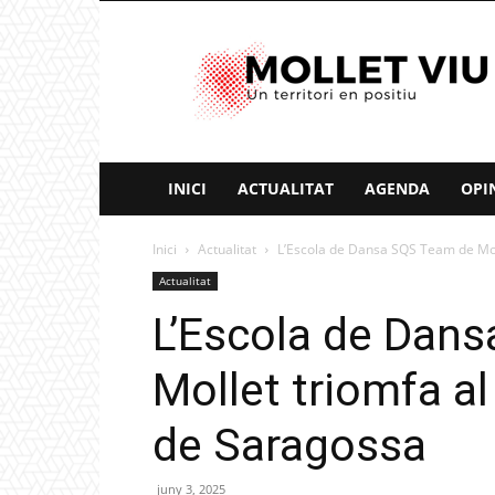
Mollet
Viu
INICI
ACTUALITAT
AGENDA
OPI
Inici
Actualitat
L’Escola de Dansa SQS Team de Moll
Actualitat
L’Escola de Dan
Mollet triomfa a
de Saragossa
juny 3, 2025