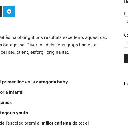
Ll
E
C
llès ha obtingut uns resultats excel·lents aquest cap
a Saragossa. Diversos dels seus grups han estat
l seu talent, esforç i originalitat.
 i
primer lloc
en la
categoria baby
.
L
ria infantil
.
júnior
.
tegoria youth
.
e l’escola): premi al
millor carisma
de tot el