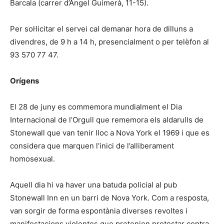
Barcala (carrer d’Àngel Guimerà, 11-15).
Per sol·licitar el servei cal demanar hora de dilluns a
divendres, de 9 h a 14 h, presencialment o per telèfon al
93 570 77 47.
Orígens
El 28 de juny es commemora mundialment el Dia
Internacional de l’Orgull que rememora els aldarulls de
Stonewall que van tenir lloc a Nova York el 1969 i que es
considera que marquen l’inici de l’alliberament
homosexual.
Aquell dia hi va haver una batuda policial al pub
Stonewall Inn en un barri de Nova York. Com a resposta,
van sorgir de forma espontània diverses revoltes i
manifestacions violentes que pretenien protestar contra