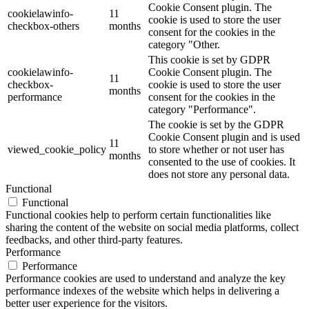
Cookie Consent plugin. The
cookielawinfo-
11
cookie is used to store the user
checkbox-others
months
consent for the cookies in the
category "Other.
This cookie is set by GDPR
cookielawinfo-
Cookie Consent plugin. The
11
checkbox-
cookie is used to store the user
months
performance
consent for the cookies in the
category "Performance".
The cookie is set by the GDPR
Cookie Consent plugin and is used
11
viewed_cookie_policy
to store whether or not user has
months
consented to the use of cookies. It
does not store any personal data.
Functional
Functional
Functional cookies help to perform certain functionalities like
sharing the content of the website on social media platforms, collect
feedbacks, and other third-party features.
Performance
Performance
Performance cookies are used to understand and analyze the key
performance indexes of the website which helps in delivering a
better user experience for the visitors.