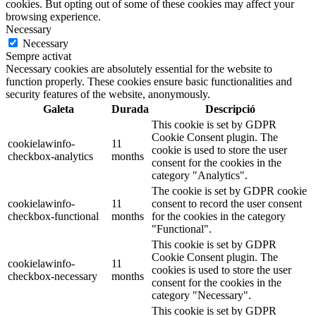
cookies. But opting out of some of these cookies may affect your
browsing experience.
Necessary
Necessary
Sempre activat
Necessary cookies are absolutely essential for the website to
function properly. These cookies ensure basic functionalities and
security features of the website, anonymously.
Galeta
Durada
Descripció
This cookie is set by GDPR
Cookie Consent plugin. The
cookielawinfo-
11
cookie is used to store the user
checkbox-analytics
months
consent for the cookies in the
category "Analytics".
The cookie is set by GDPR cookie
cookielawinfo-
11
consent to record the user consent
checkbox-functional
months
for the cookies in the category
"Functional".
This cookie is set by GDPR
Cookie Consent plugin. The
cookielawinfo-
11
cookies is used to store the user
checkbox-necessary
months
consent for the cookies in the
category "Necessary".
This cookie is set by GDPR