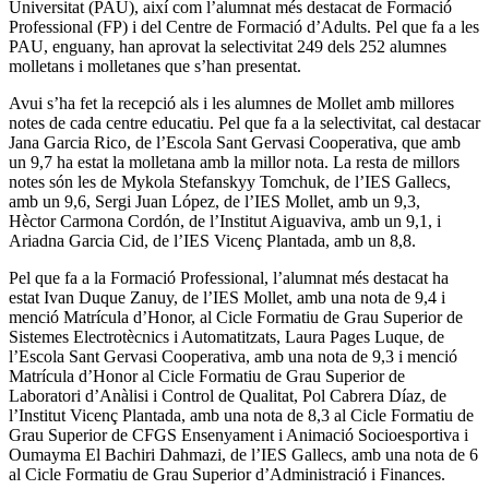
Universitat (PAU), així com l’alumnat més destacat de Formació
Professional (FP) i del Centre de Formació d’Adults. Pel que fa a les
PAU, enguany, han aprovat la selectivitat 249 dels 252 alumnes
molletans i molletanes que s’han presentat.
Avui s’ha fet la recepció als i les alumnes de Mollet amb millores
notes de cada centre educatiu. Pel que fa a la selectivitat, cal destacar
Jana Garcia Rico, de l’Escola Sant Gervasi Cooperativa, que amb
un 9,7 ha estat la molletana amb la millor nota. La resta de millors
notes són les de Mykola Stefanskyy Tomchuk, de l’IES Gallecs,
amb un 9,6, Sergi Juan López, de l’IES Mollet, amb un 9,3,
Hèctor Carmona Cordón, de l’Institut Aiguaviva, amb un 9,1, i
Ariadna Garcia Cid, de l’IES Vicenç Plantada, amb un 8,8.
Pel que fa a la Formació Professional, l’alumnat més destacat ha
estat Ivan Duque Zanuy, de l’IES Mollet, amb una nota de 9,4 i
menció Matrícula d’Honor, al Cicle Formatiu de Grau Superior de
Sistemes Electrotècnics i Automatitzats, Laura Pages Luque, de
l’Escola Sant Gervasi Cooperativa, amb una nota de 9,3 i menció
Matrícula d’Honor al Cicle Formatiu de Grau Superior de
Laboratori d’Anàlisi i Control de Qualitat, Pol Cabrera Díaz, de
l’Institut Vicenç Plantada, amb una nota de 8,3 al Cicle Formatiu de
Grau Superior de CFGS Ensenyament i Animació Socioesportiva i
Oumayma El Bachiri Dahmazi, de l’IES Gallecs, amb una nota de 6
al Cicle Formatiu de Grau Superior d’Administració i Finances.