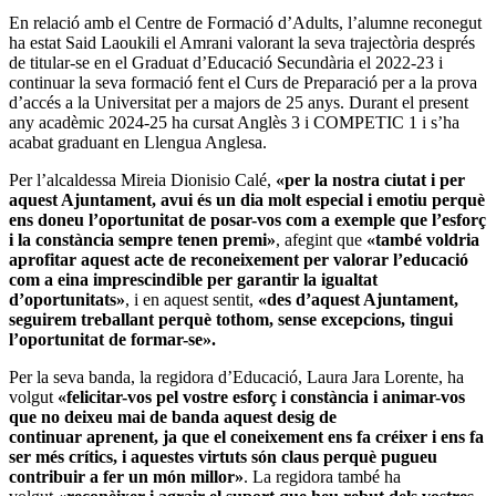
En relació amb el Centre de Formació d’Adults, l’alumne reconegut
ha estat Said Laoukili el Amrani valorant la seva trajectòria després
de titular-se en el Graduat d’Educació Secundària el 2022-23 i
continuar la seva formació fent el Curs de Preparació per a la prova
d’accés a la Universitat per a majors de 25 anys. Durant el present
any acadèmic 2024-25 ha cursat Anglès 3 i COMPETIC 1 i s’ha
acabat graduant en Llengua Anglesa.
Per l’alcaldessa Mireia Dionisio Calé,
«per la nostra ciutat i per
aquest Ajuntament, avui és un dia molt especial i emotiu perquè
ens doneu l’oportunitat de posar-vos com a exemple que l’esforç
i la constància sempre tenen premi»
, afegint que
«també voldria
aprofitar aquest acte de reconeixement per valorar l’educació
com a eina imprescindible per garantir la igualtat
d’oportunitats»
, i en aquest sentit,
«des d’aquest Ajuntament,
seguirem treballant perquè tothom, sense excepcions, tingui
l’oportunitat de formar-se».
Per la seva banda, la regidora d’Educació, Laura Jara Lorente, ha
volgut
«felicitar-vos pel vostre esforç i constància i animar-vos
que no deixeu mai de banda aquest desig de
continuar aprenent, ja que el coneixement ens fa créixer i ens fa
ser més crítics, i aquestes virtuts són claus perquè pugueu
contribuir a fer un món millor»
. La regidora també ha