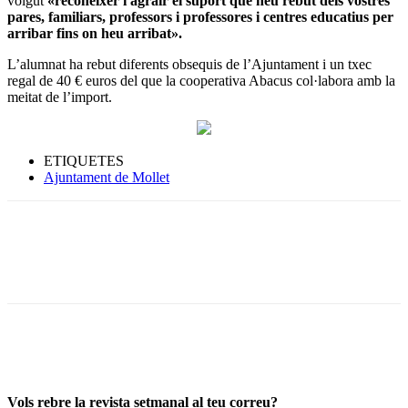
volgut
«reconèixer i agrair el suport que heu rebut dels vostres
pares, familiars, professors i professores i centres educatius per
arribar fins on heu arribat».
L’alumnat ha rebut diferents obsequis de l’Ajuntament i un txec
regal de 40 € euros del que la cooperativa Abacus col·labora amb la
meitat de l’import.
ETIQUETES
Ajuntament de Mollet
Vols rebre la revista setmanal al teu correu?