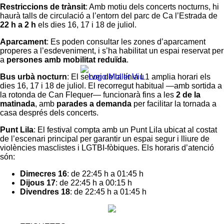
Restriccions de trànsit
: Amb motiu dels concerts nocturns, hi
haurà talls de circulació a l’entorn del parc de Ca l’Estrada de
22 h a 2 h
els dies 16, 17 i 18 de juliol.
Aparcament
: Es poden consultar les zones d’aparcament
properes a l’esdeveniment, i s’ha habilitat un espai reservat per
a
persones amb mobilitat reduïda
.
Bus urbà nocturn
: El servei de la línia L1 amplia horari els
dies 16, 17 i 18 de juliol. El recorregut habitual —amb sortida a
la rotonda de Can Flequer— funcionarà fins a les
2 de la
matinada
, amb
parades a demanda
per facilitar la tornada a
casa després dels concerts.
Punt Lila
: El festival compta amb un Punt Lila ubicat al costat
de l’escenari principal per garantir un espai segur i lliure de
violències masclistes i LGTBI-fòbiques. Els horaris d’atenció
són:
Dimecres 16
: de 22:45 h a 01:45 h
Dijous 17
: de 22:45 h a 00:15 h
Divendres 18
: de 22:45 h a 01:45 h