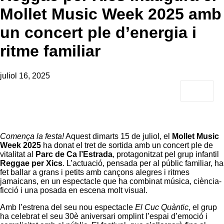
Mollet Music Week 2025 amb
un concert ple d’energia i
ritme familiar
juliol 16, 2025
Comença la festa!
Aquest dimarts 15 de juliol, el
Mollet Music
Week 2025
ha donat el tret de sortida amb un concert ple de
vitalitat al
Parc de Ca l’Estrada
, protagonitzat pel grup infantil
Reggae per Xics
. L’actuació, pensada per al públic familiar, ha
fet ballar a grans i petits amb cançons alegres i ritmes
jamaicans, en un espectacle que ha combinat música, ciència-
ficció i una posada en escena molt visual.
Amb l’estrena del seu nou espectacle
El Cuc Quàntic
, el grup
ha celebrat el seu 30è aniversari omplint l’espai d’emoció i