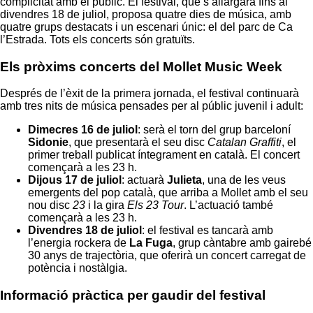
complicitat amb el públic. El festival, que s’allargarà fins al
divendres 18 de juliol, proposa quatre dies de música, amb
quatre grups destacats i un escenari únic: el del parc de Ca
l’Estrada. Tots els concerts són gratuïts.
Els pròxims concerts del Mollet Music Week
Després de l’èxit de la primera jornada, el festival continuarà
amb tres nits de música pensades per al públic juvenil i adult:
Dimecres 16 de juliol
: serà el torn del grup barceloní
Sidonie
, que presentarà el seu disc
Catalan Graffiti
, el
primer treball publicat íntegrament en català. El concert
començarà a les 23 h.
Dijous 17 de juliol
: actuarà
Julieta
, una de les veus
emergents del pop català, que arriba a Mollet amb el seu
nou disc
23
i la gira
Els 23 Tour
. L’actuació també
començarà a les 23 h.
Divendres 18 de juliol
: el festival es tancarà amb
l’energia rockera de
La Fuga
, grup càntabre amb gairebé
30 anys de trajectòria, que oferirà un concert carregat de
potència i nostàlgia.
Informació pràctica per gaudir del festival