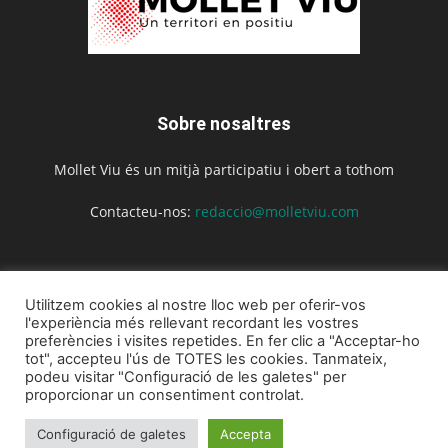
Sobre nosaltres
Mollet Viu és un mitjà participatiu i obert a tothom
Contacteu-nos:
redaccio@molletviu.com
Segueix-nos
Utilitzem cookies al nostre lloc web per oferir-vos
l'experiència més rellevant recordant les vostres
preferències i visites repetides. En fer clic a "Acceptar-ho
tot", accepteu l'ús de TOTES les cookies. Tanmateix,
podeu visitar "Configuració de les galetes" per
proporcionar un consentiment controlat.
Inici
Actualitat
Agenda
Opinió
La revista
Configuració de galetes
Accepta