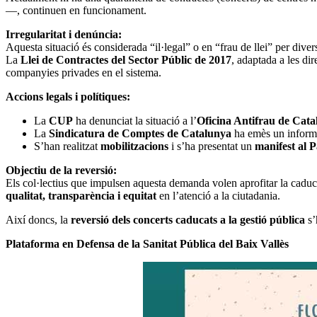
—, continuen en funcionament.
Irregularitat i denúncia:
Aquesta situació és considerada “il·legal” o en “frau de llei” per div
La
Llei de Contractes del Sector Públic de 2017
, adaptada a les dir
companyies privades en el sistema.
Accions legals i polítiques:
La
CUP
ha denunciat la situació a l’
Oficina Antifrau de Cat
La
Sindicatura de Comptes de Catalunya
ha emès un informe 
S’han realitzat
mobilitzacions
i s’ha presentat un
manifest al 
Objectiu de la reversió:
Els col·lectius que impulsen aquesta demanda volen aprofitar la caduc
qualitat, transparència i equitat
en l’atenció a la ciutadania.
Així doncs, la
reversió dels concerts caducats a la gestió pública
s’
Plataforma en Defensa de la Sanitat Pública del Baix Vallès