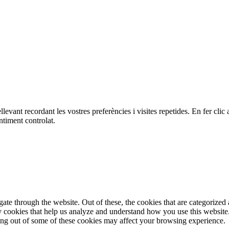
ellevant recordant les vostres preferències i visites repetides. En fer c
ntiment controlat.
e through the website. Out of these, the cookies that are categorized a
rty cookies that help us analyze and understand how you use this websit
ting out of some of these cookies may affect your browsing experience.