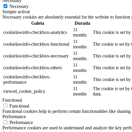
Necessary
Necessary
Sempre activat
Necessary cookies are absolutely essential for the website to function
Galeta
Durada
11
cookielawinfo-checkbox-analytics
This cookie is set b
months
11
cookielawinfo-checkbox-functional
The cookie is set by
months
11
cookielawinfo-checkbox-necessary
This cookie is set b
months
11
cookielawinfo-checkbox-others
This cookie is set b
months
cookielawinfo-checkbox-
11
This cookie is set b
performance
months
11
The cookie is set by
viewed_cookie_policy
months
data.
Functional
Functional
Functional cookies help to perform certain functionalities like sharing 
Performance
Performance
Performance cookies are used to understand and analyze the key perfor