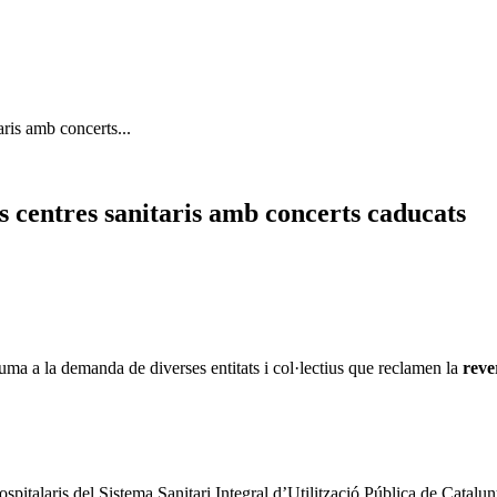
aris amb concerts...
ls centres sanitaris amb concerts caducats
uma a la demanda de diverses entitats i col·lectius que reclamen la
reve
spitalaris del Sistema Sanitari Integral d’Utilització Pública de Catal