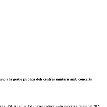
rsió a la gestió pública dels centres sanitaris amb concerts
unya (SISCAT) que, tot i haver caducat —la majoria a finals del 2021