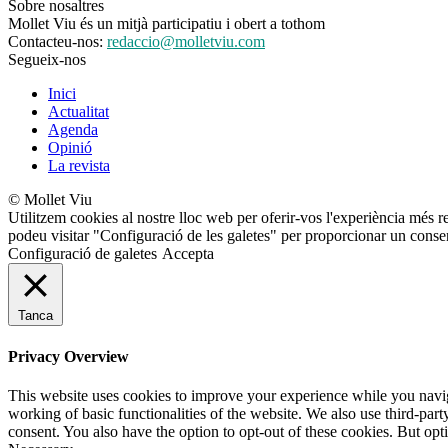
Sobre nosaltres
Mollet Viu és un mitjà participatiu i obert a tothom
Contacteu-nos:
redaccio@molletviu.com
Segueix-nos
Inici
Actualitat
Agenda
Opinió
La revista
© Mollet Viu
Utilitzem cookies al nostre lloc web per oferir-vos l'experiència més r
podeu visitar "Configuració de les galetes" per proporcionar un conse
Configuració de galetes
Accepta
Tanca
Privacy Overview
This website uses cookies to improve your experience while you navigat
working of basic functionalities of the website. We also use third-pa
consent. You also have the option to opt-out of these cookies. But op