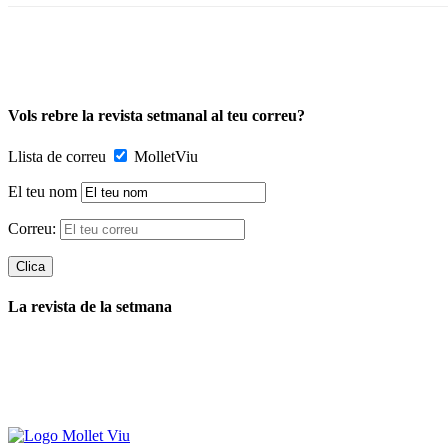
Vols rebre la revista setmanal al teu correu?
Llista de correu
MolletViu
El teu nom
Correu:
La revista de la setmana