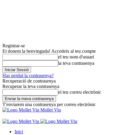
Registrar-se
Et donem la benvinguda! Accedeix al teu compte
el teu nom d'usuari
la teva contrasenya
Has perdut la contrasenya?
Recuperació de contrasenya
Recuperar la teva contrasenya
el teu correu electrònic
T'enviarem una contrasenya per correu electrònic
Mollet Viu
Inici