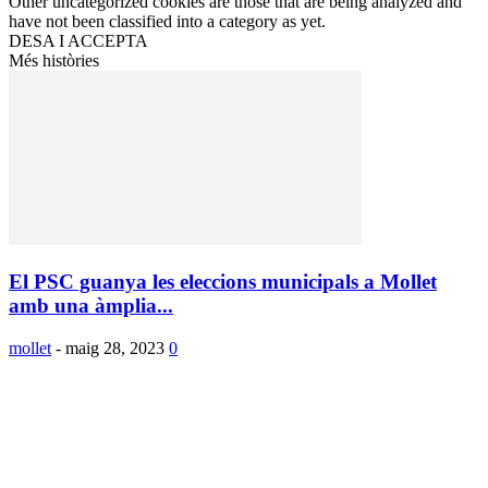
Other uncategorized cookies are those that are being analyzed and
have not been classified into a category as yet.
DESA I ACCEPTA
Més històries
El PSC guanya les eleccions municipals a Mollet
amb una àmplia...
mollet
-
maig 28, 2023
0