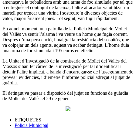
amenaçava la treballadora amb una arma de foc simulada per tal que
li entregués el contingut de la caixa, l’altre atracador va utilitzar un
martell per trencar una vitrina i sostreure’n diversos objectes de
valor, majoritàriament joies. Tot seguit, van fugir ràpidament.
En aquell moment, una patrulla de la Policia Municipal de Mollet
del Vallès va sentir l’alarma i va veure un home que fugia corrent.
Després d’una persecució, i malgrat la resistència del sospitós, que
va colpejar un dels agents, aquest va acabar detingut. L’home duia
una arma de foc simulada i 195 euros en efectiu.
La Unitat d’Investigació de la comissaria de Mollet del Vallès del
Mossos s’han fet càrrec de la investigació per tal d’identificar i
detenir l’altre implicat, a banda d’encarregar-se de l’assegurament de
proves i evidències, i d’emetre l’informe policial adreçat al jutjat de
guàrdia.
El detingut va passar a disposició del jutjat en funcions de guàrdia
de Mollet del Vallès el 29 de gener.
ETIQUETES
Policia Municipal