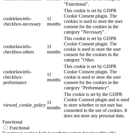
"Functional".
This cookie is set by GDPR
Cookie Consent plugin. The
cookielawinfo-
11
cookies is used to store the user
checkbox-necessary
months
consent for the cookies in the
category "Necessary".
This cookie is set by GDPR
Cookie Consent plugin. The
cookielawinfo-
11
cookie is used to store the user
checkbox-others
months
consent for the cookies in the
category "Other.
This cookie is set by GDPR
cookielawinfo-
Cookie Consent plugin. The
11
checkbox-
cookie is used to store the user
months
performance
consent for the cookies in the
category "Performance".
The cookie is set by the GDPR
Cookie Consent plugin and is used
11
viewed_cookie_policy
to store whether or not user has
months
consented to the use of cookies. It
does not store any personal data.
Functional
Functional