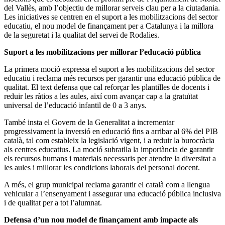
del Vallès, amb l’objectiu de millorar serveis clau per a la ciutadania.
Les iniciatives se centren en el suport a les mobilitzacions del sector
educatiu, el nou model de finançament per a Catalunya i la millora
de la seguretat i la qualitat del servei de Rodalies.
Suport a les mobilitzacions per millorar l’educació pública
La primera moció expressa el suport a les mobilitzacions del sector
educatiu i reclama més recursos per garantir una educació pública de
qualitat. El text defensa que cal reforçar les plantilles de docents i
reduir les ràtios a les aules, així com avançar cap a la gratuïtat
universal de l’educació infantil de 0 a 3 anys.
També insta el Govern de la Generalitat a incrementar
progressivament la inversió en educació fins a arribar al 6% del PIB
català, tal com estableix la legislació vigent, i a reduir la burocràcia
als centres educatius. La moció subratlla la importància de garantir
els recursos humans i materials necessaris per atendre la diversitat a
les aules i millorar les condicions laborals del personal docent.
A més, el grup municipal reclama garantir el català com a llengua
vehicular a l’ensenyament i assegurar una educació pública inclusiva
i de qualitat per a tot l’alumnat.
Defensa d’un nou model de finançament amb impacte als