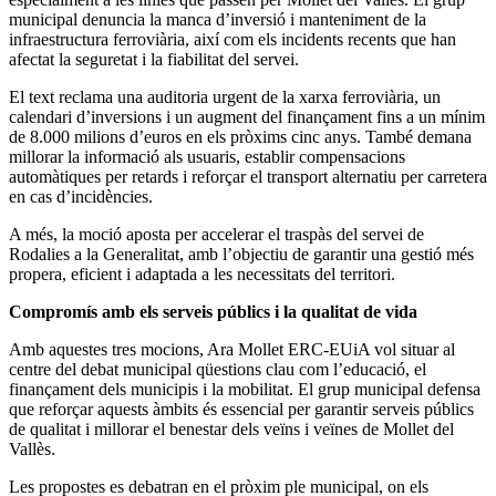
municipal denuncia la manca d’inversió i manteniment de la
infraestructura ferroviària, així com els incidents recents que han
afectat la seguretat i la fiabilitat del servei.
El text reclama una auditoria urgent de la xarxa ferroviària, un
calendari d’inversions i un augment del finançament fins a un mínim
de 8.000 milions d’euros en els pròxims cinc anys. També demana
millorar la informació als usuaris, establir compensacions
automàtiques per retards i reforçar el transport alternatiu per carretera
en cas d’incidències.
A més, la moció aposta per accelerar el traspàs del servei de
Rodalies a la Generalitat, amb l’objectiu de garantir una gestió més
propera, eficient i adaptada a les necessitats del territori.
Compromís amb els serveis públics i la qualitat de vida
Amb aquestes tres mocions, Ara Mollet ERC-EUiA vol situar al
centre del debat municipal qüestions clau com l’educació, el
finançament dels municipis i la mobilitat. El grup municipal defensa
que reforçar aquests àmbits és essencial per garantir serveis públics
de qualitat i millorar el benestar dels veïns i veïnes de Mollet del
Vallès.
Les propostes es debatran en el pròxim ple municipal, on els