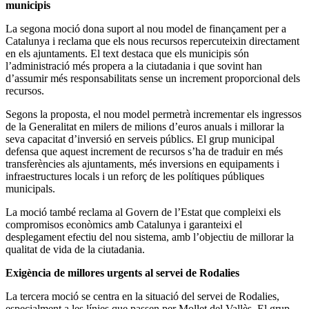
municipis
La segona moció dona suport al nou model de finançament per a
Catalunya i reclama que els nous recursos repercuteixin directament
en els ajuntaments. El text destaca que els municipis són
l’administració més propera a la ciutadania i que sovint han
d’assumir més responsabilitats sense un increment proporcional dels
recursos.
Segons la proposta, el nou model permetrà incrementar els ingressos
de la Generalitat en milers de milions d’euros anuals i millorar la
seva capacitat d’inversió en serveis públics. El grup municipal
defensa que aquest increment de recursos s’ha de traduir en més
transferències als ajuntaments, més inversions en equipaments i
infraestructures locals i un reforç de les polítiques públiques
municipals.
La moció també reclama al Govern de l’Estat que compleixi els
compromisos econòmics amb Catalunya i garanteixi el
desplegament efectiu del nou sistema, amb l’objectiu de millorar la
qualitat de vida de la ciutadania.
Exigència de millores urgents al servei de Rodalies
La tercera moció se centra en la situació del servei de Rodalies,
especialment a les línies que passen per Mollet del Vallès. El grup