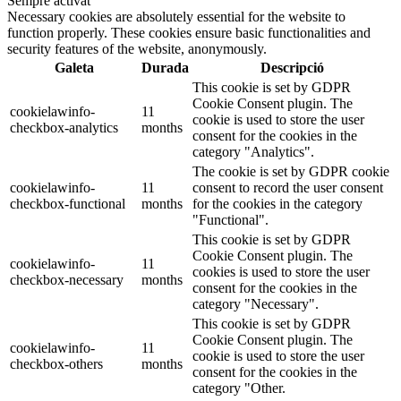
Sempre activat
Necessary cookies are absolutely essential for the website to
function properly. These cookies ensure basic functionalities and
security features of the website, anonymously.
Galeta
Durada
Descripció
This cookie is set by GDPR
Cookie Consent plugin. The
cookielawinfo-
11
cookie is used to store the user
checkbox-analytics
months
consent for the cookies in the
category "Analytics".
The cookie is set by GDPR cookie
cookielawinfo-
11
consent to record the user consent
checkbox-functional
months
for the cookies in the category
"Functional".
This cookie is set by GDPR
Cookie Consent plugin. The
cookielawinfo-
11
cookies is used to store the user
checkbox-necessary
months
consent for the cookies in the
category "Necessary".
This cookie is set by GDPR
Cookie Consent plugin. The
cookielawinfo-
11
cookie is used to store the user
checkbox-others
months
consent for the cookies in the
category "Other.