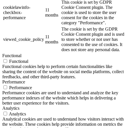
This cookie is set by GDPR
cookielawinfo-
Cookie Consent plugin. The
11
checkbox-
cookie is used to store the user
months
performance
consent for the cookies in the
category "Performance".
The cookie is set by the GDPR
Cookie Consent plugin and is used
11
viewed_cookie_policy
to store whether or not user has
months
consented to the use of cookies. It
does not store any personal data.
Functional
Functional
Functional cookies help to perform certain functionalities like
sharing the content of the website on social media platforms, collect
feedbacks, and other third-party features.
Performance
Performance
Performance cookies are used to understand and analyze the key
performance indexes of the website which helps in delivering a
better user experience for the visitors.
Analytics
Analytics
Analytical cookies are used to understand how visitors interact with
the website. These cookies help provide information on metrics the