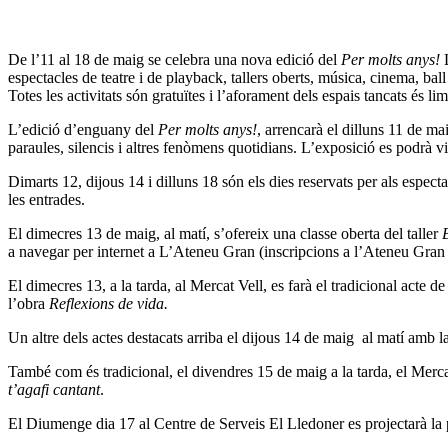
De l’11 al 18 de maig se celebra una nova edició del
Per molts anys!
L
espectacles de teatre i de playback, tallers oberts, música, cinema, ball
Totes les activitats són gratuïtes i l’aforament dels espais tancats és limi
L’edició d’enguany del
Per molts anys!
, arrencarà el dilluns 11 de m
paraules, silencis i altres fenòmens quotidians. L’exposició es podrà vi
Dimarts 12, dijous 14 i dilluns 18 són els dies reservats per als especta
les entrades.
El dimecres 13 de maig, al matí, s’ofereix una classe oberta del taller
a navegar per internet a L’Ateneu Gran (inscripcions a l’Ateneu Gran 
El dimecres 13, a la tarda, al Mercat Vell, es farà el tradicional acte
l’obra
Reflexions de vida.
Un altre dels actes destacats arriba el dijous 14 de maig al matí amb l
També com és tradicional, el divendres 15 de maig a la tarda, el Merca
t’agafi cantant
.
El Diumenge dia 17 al Centre de Serveis El Lledoner es projectarà la p