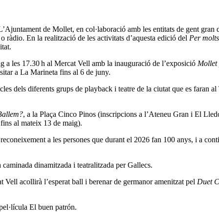
’Ajuntament de Mollet, en col·laboració amb les entitats de gent gran de 
 o ràdio. En la realització de les activitats d’aquesta edició del
Per molts
tat.
aig a les 17.30 h al Mercat Vell amb la inauguració de l’exposició
Mollet
sitar a La Marineta fins al 6 de juny.
cles dels diferents grups de playback i teatre de la ciutat que es faran a
Ballem?
, a la Plaça Cinco Pinos (inscripcions a l’Ateneu Gran i El Lledone
fins al mateix 13 de maig).
 de reconeixement a les persones que durant el 2026 fan 100 anys, i a con
a caminada dinamitzada i teatralitzada per Gallecs.
t Vell acollirà l’esperat ball i berenar de germanor amenitzat pel
Duet C
el·lícula El buen patrón.