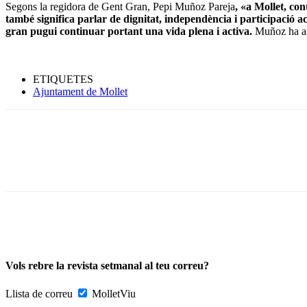
Segons la regidora de Gent Gran, Pepi Muñoz Pareja
, «a Mollet, co
també significa parlar de dignitat, independència i participació act
gran pugui continuar portant una vida plena i activa.
Muñoz ha af
ETIQUETES
Ajuntament de Mollet
Vols rebre la revista setmanal al teu correu?
Llista de correu
MolletViu