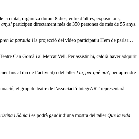
la ciutat, organitza durant 8 dies, entre d’altres, exposicions,
 anys!
participen directament més de 350 persones de més de 55 anys.
 pren la paraula
i la projecció del vídeo participatiu Hem de parlar…
l Teatre Can Gomà i al Mercat Vell. Per assistir-hi, caldrà haver adquirit
r fins al dia de l’activitat) i del taller
I tu, per què no?
, per aprendre
tinuació, el grup de teatre de l’associació IntegrART representarà
ristina i Sònia
i es podrà gaudir d’una mostra del taller
Que la vida