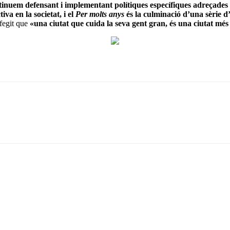
ntinuem defensant i implementant polítiques específiques adreçades a
iva en la societat, i el
Per molts anys
és la culminació d’una sèrie d’
egit que
«una ciutat que cuida la seva gent gran, és una ciutat més