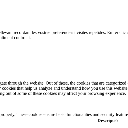
ellevant recordant les vostres preferències i visites repetides. En fer c
ntiment controlat.
e through the website. Out of these, the cookies that are categorized a
rty cookies that help us analyze and understand how you use this websit
ting out of some of these cookies may affect your browsing experience.
 properly. These cookies ensure basic functionalities and security featu
Descripció