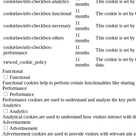
cookielawinfo-checkbox-analytics
This cookie is set b
months
11
cookielawinfo-checkbox-functional
The cookie is set by
months
11
cookielawinfo-checkbox-necessary
This cookie is set b
months
11
cookielawinfo-checkbox-others
This cookie is set b
months
cookielawinfo-checkbox-
11
This cookie is set b
performance
months
11
The cookie is set by
viewed_cookie_policy
months
data.
Functional
Functional
Functional cookies help to perform certain functionalities like sharing 
Performance
Performance
Performance cookies are used to understand and analyze the key perfor
Analytics
Analytics
Analytical cookies are used to understand how visitors interact with th
Advertisement
Advertisement
Advertisement cookies are used to provide visitors with relevant ads 