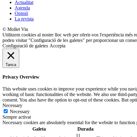
Actualitat
Agenda
Opinió
La revista
© Mollet Viu
Utilitzem cookies al nostre lloc web per oferir-vos l'experiència més r
podeu visitar "Configuració de les galetes" per proporcionar un conse
Configuració de galetes
Accepta
Tanca
Privacy Overview
This website uses cookies to improve your experience while you navigat
working of basic functionalities of the website. We also use third-pa
consent. You also have the option to opt-out of these cookies. But op
Necessary
Necessary
Sempre activat
Necessary cookies are absolutely essential for the website to function
Galeta
Durada
11