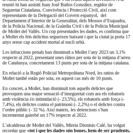
reunió hi han assistit Juan José Baños González, regidor de
Seguretat Ciutadana, Convivència i Protecció Civil, així com
representants de la Delegació del Govern espanyol, del
Departament d’Interior de la Generalitat, dels Mossos d’Esquadra,
de la Policia Nacional, de la Guàrdia Civil i de la Policia Municipal
de Mollet del Vallès. Un cop presentades les dades, es confirma que
a Mollet els fets delictius segueixen baixant i que la ciutat ja porta 17
anys sense cap accident mortal al nucli urbà.
Les infraccions penals han disminuït a Mollet l’any 2023 un 3,1%
respecte al 2022, presentant unes ràtios per sota de la mitjana d’arreu
de Catalunya, concretament 13 punts per sota de la mitjana catalana.
En relació a la Regió Policial Metropolitana Nord, les ratios de
Mollet també están per sota, en aquest cas més de 10 punts.
En concret, a Mollet, han disminuït tots aquells delictes que
provoquen una major sensació d’inseguretat com ara els robatoris
amb violència i/o intimidació (- 23,5%), els robatoris amb força (-
7,4%), els delictes contra el patrimoni (- 2,2%) o el delictes contra
l’ordre públic (- 32 %). Així mateix, les detencions s’han
incrementat gairebé un 17% respecte al 2022.
L’alcaldessa de Mollet del Vallès, Mireia Dionisio Calé, ha volgut
recordar que
«tot i que les dades són bones, hem de ser prudents,