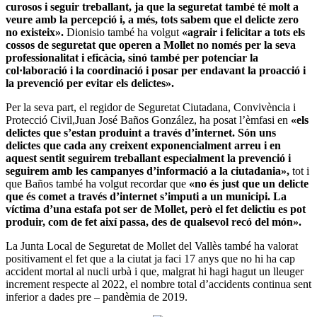
curosos i seguir treballant, ja que la seguretat també té molt a
veure amb la percepció i, a més, tots sabem que el delicte zero
no existeix».
Dionisio també ha volgut
«agrair i felicitar a tots els
cossos de seguretat que operen a Mollet no només per la seva
professionalitat i eficàcia, sinó també per potenciar la
col·laboració i la coordinació i posar per endavant la proacció i
la prevenció per evitar els delictes».
Per la seva part, el regidor de Seguretat Ciutadana, Convivència i
Protecció Civil,Juan José Baños González, ha posat l’èmfasi en
«els
delictes que s’estan produint a través d’internet. Són uns
delictes que cada any creixent exponencialment arreu i en
aquest sentit seguirem treballant especialment la prevenció i
seguirem amb les campanyes d’informació a la ciutadania»,
tot i
que Baños també ha volgut recordar que
«no és just que un delicte
que és comet a través d’internet s’imputi a un municipi. La
víctima d’una estafa pot ser de Mollet, però el fet delictiu es pot
produir, com de fet així passa, des de qualsevol recó del món».
La Junta Local de Seguretat de Mollet del Vallès també ha valorat
positivament el fet que a la ciutat ja faci 17 anys que no hi ha cap
accident mortal al nucli urbà i que, malgrat hi hagi hagut un lleuger
increment respecte al 2022, el nombre total d’accidents continua sent
inferior a dades pre – pandèmia de 2019.