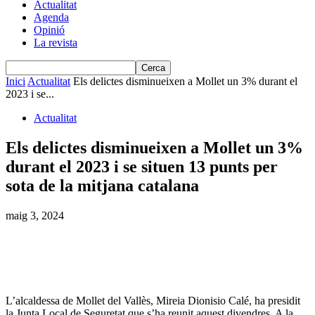
Actualitat
Agenda
Opinió
La revista
Inici
Actualitat
Els delictes disminueixen a Mollet un 3% durant el
2023 i se...
Actualitat
Els delictes disminueixen a Mollet un 3%
durant el 2023 i se situen 13 punts per
sota de la mitjana catalana
maig 3, 2024
L’alcaldessa de Mollet del Vallès, Mireia Dionisio Calé, ha presidit
la Junta Local de Seguretat que s’ha reunit aquest divendres. A la